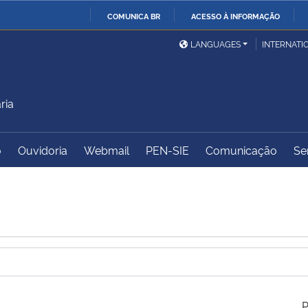
COMUNICA BR
ACESSO À INFORMAÇÃO
Ministério da Defesa
Ministério das Relações
Mini
IR
LANGUAGES
INTERNATI
Exteriores
PARA
O
Ministério da Cidadania
Ministério da Saúde
Mini
CONTEÚDO
ria
o
Ouvidoria
Webmail
PEN-SIE
Comunicação
Se
Ministério do
Controladoria-Geral da
Mini
Desenvolvimento Regional
União
Famí
Hum
Advocacia-Geral da União
Banco Central do Brasil
Plan
P