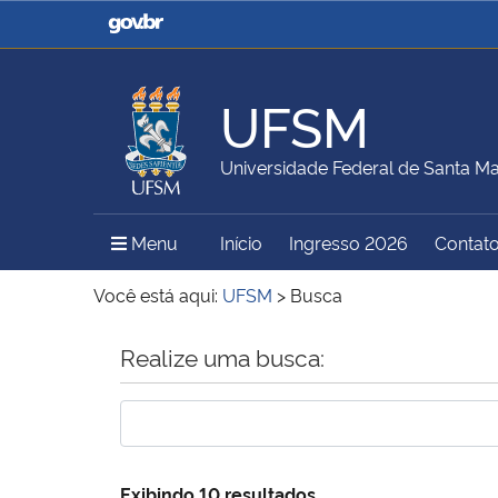
Casa Civil
Ministério da Justiça e
Segurança Pública
UFSM
Ministério da Agricultura,
Ministério da Educação
Universidade Federal de Santa Ma
Pecuária e Abastecimento
Menu Principal do Sítio
Menu
Início
Ingresso 2026
Contat
Ministério do Meio Ambiente
Ministério do Turismo
Você está aqui:
UFSM
>
Busca
Início do conteúdo
Realize uma busca:
Secretaria de Governo
Gabinete de Segurança
Institucional
Exibindo 10 resultados