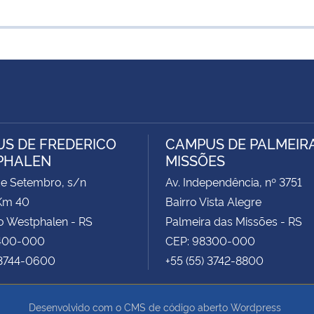
S DE FREDERICO
CAMPUS DE PALMEIR
PHALEN
MISSÕES
de Setembro, s/n
Av. Independência, nº 3751
Km 40
Bairro Vista Alegre
o Westphalen - RS
Palmeira das Missões - RS
400-000
CEP: 98300-000
 3744-0600
+55 (55) 3742-8800
Desenvolvido com o CMS de código aberto
Wordpress