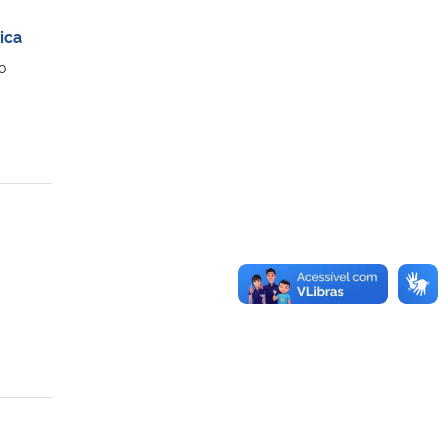
ica
o