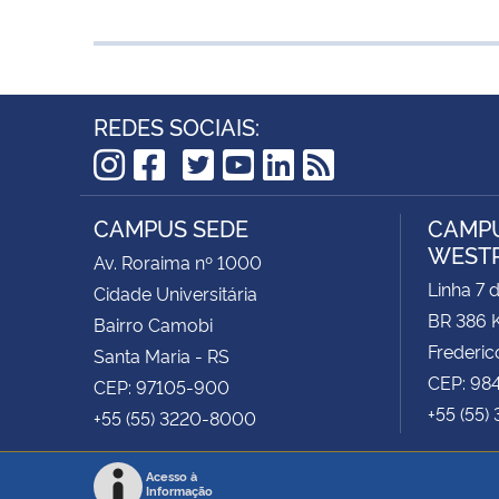
REDES SOCIAIS:
TikTok
Instagram
Facebook
Twitter
YouTube
LinkedIn
RSS
CAMPUS SEDE
CAMPU
WEST
Av. Roraima nº 1000
Linha 7 
Cidade Universitária
BR 386 
Bairro Camobi
Frederic
Santa Maria - RS
CEP: 98
CEP: 97105-900
+55 (55)
+55 (55) 3220-8000
Acesso à
Informação