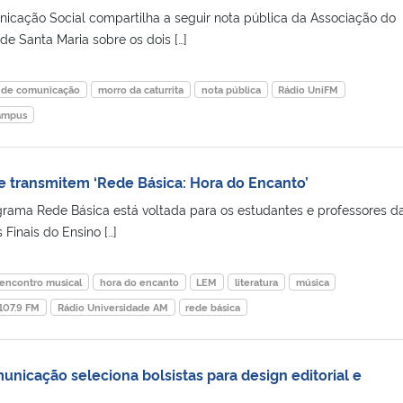
icação Social compartilha a seguir nota pública da Associação do
e Santa Maria sobre os dois […]
s de comunicação
morro da caturrita
nota pública
Rádio UniFM
campus
e transmitem ‘Rede Básica: Hora do Encanto’
rama Rede Básica está voltada para os estudantes e professores d
 Finais do Ensino […]
encontro musical
hora do encanto
LEM
literatura
música
 107.9 FM
Rádio Universidade AM
rede básica
nicação seleciona bolsistas para design editorial e