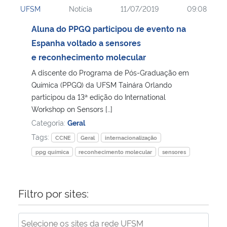
UFSM
Notícia
11/07/2019
09:08
Ministério da Cidadania
Aluna do PPGQ participou de evento na
Ministério da Saúde
Espanha voltado a sensores
e reconhecimento molecular
Ministério de Minas e Energia
A discente do Programa de Pós-Graduação em
Química (PPGQ) da UFSM Tainára Orlando
Ministério da Ciência, Tecnologia, Inovações e Comunicações
participou da 13ª edição do International
Workshop on Sensors […]
Ministério do Meio Ambiente
Categoria:
Geral
Tags:
CCNE
Geral
internacionalização
Ministério do Turismo
ppg química
reconhecimento molecular
sensores
Ministério do Desenvolvimento Regional
Filtro por sites:
Controladoria-Geral da União
Ministério da Mulher, da Família e dos Direitos Humanos