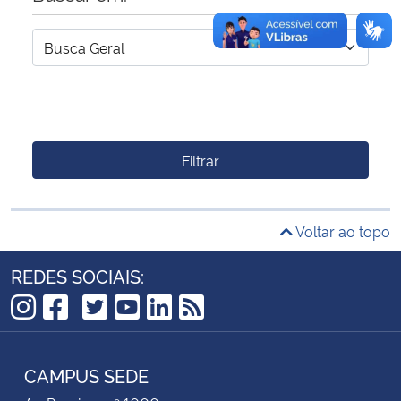
Filtrar
Voltar ao topo
REDES SOCIAIS:
TikTok
Instagram
Facebook
Twitter
YouTube
LinkedIn
RSS
CAMPUS SEDE