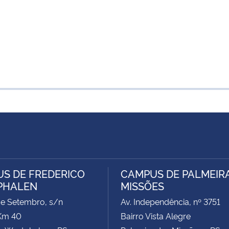
S DE FREDERICO
CAMPUS DE PALMEIR
PHALEN
MISSÕES
de Setembro, s/n
Av. Independência, nº 3751
Km 40
Bairro Vista Alegre