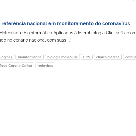
 referência nacional em monitoramento do coronavírus
Molecular e Bioinformática Aplicadas à Microbiologia Clínica (Labiom
o no cenário nacional com suas […]
ológicas
bioinformática
biologia molecular
CCS
clínica médica
corona
Rede Corona-Ômica
redevírus