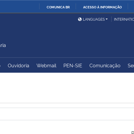
COMUNICA BR
ACESSO À INFORMAÇÃO
Ministério da Defesa
Ministério das Relações
Mini
IR
LANGUAGES
INTERNATI
Exteriores
PARA
O
Ministério da Cidadania
Ministério da Saúde
Mini
CONTEÚDO
ria
o
Ouvidoria
Webmail
PEN-SIE
Comunicação
Se
Ministério do
Controladoria-Geral da
Mini
Desenvolvimento Regional
União
Famí
Hum
Advocacia-Geral da União
Banco Central do Brasil
Plan
P