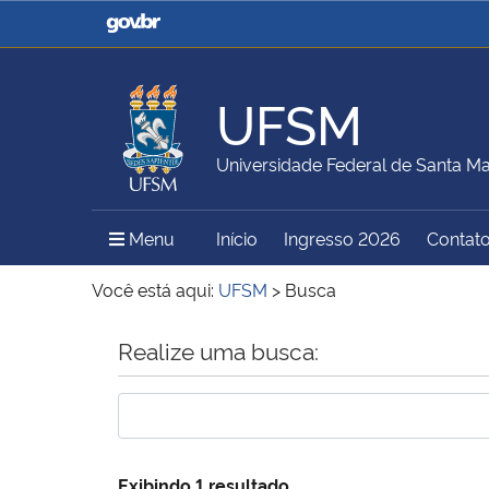
Casa Civil
Ministério da Justiça e
Segurança Pública
UFSM
Ministério da Agricultura,
Ministério da Educação
Universidade Federal de Santa Ma
Pecuária e Abastecimento
Menu Principal do Sítio
Menu
Início
Ingresso 2026
Contat
Ministério do Meio Ambiente
Ministério do Turismo
Você está aqui:
UFSM
>
Busca
Início do conteúdo
Realize uma busca:
Secretaria de Governo
Gabinete de Segurança
Institucional
Exibindo 1 resultado