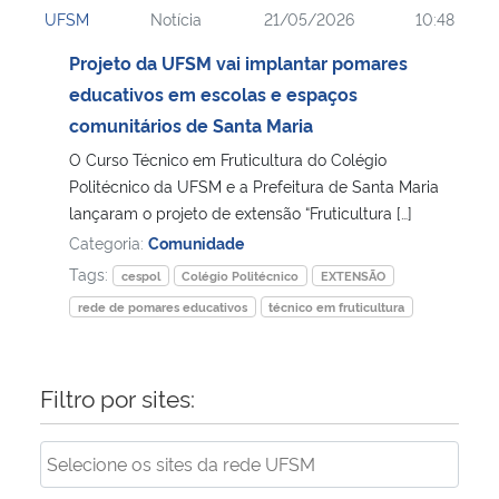
UFSM
Notícia
21/05/2026
10:48
Ministério da Cidadania
Projeto da UFSM vai implantar pomares
Ministério da Saúde
educativos em escolas e espaços
comunitários de Santa Maria
Ministério de Minas e Energia
O Curso Técnico em Fruticultura do Colégio
Politécnico da UFSM e a Prefeitura de Santa Maria
Ministério da Ciência, Tecnologia, Inovações e Comunicações
lançaram o projeto de extensão “Fruticultura […]
Categoria:
Comunidade
Ministério do Meio Ambiente
Tags:
cespol
Colégio Politécnico
EXTENSÃO
rede de pomares educativos
técnico em fruticultura
Ministério do Turismo
Ministério do Desenvolvimento Regional
Filtro por sites:
Controladoria-Geral da União
Ministério da Mulher, da Família e dos Direitos Humanos