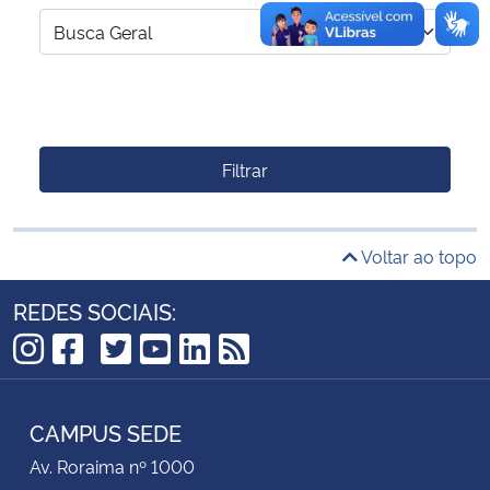
Filtrar
Voltar ao topo
REDES SOCIAIS:
TikTok
Instagram
Facebook
Twitter
YouTube
LinkedIn
RSS
CAMPUS SEDE
Av. Roraima nº 1000