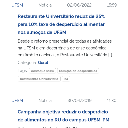
UFSM
Notícia
02/06/2022
15:59
Ministério da Cidadania
Restaurante Universitário reduz de 25%
Ministério da Saúde
para 10% taxa de desperdício alimentar
nos almoços da UFSM
Ministério de Minas e Energia
Desde o retorno presencial de todas as atividades
na UFSM e em decorrência de crise econômica
Ministério da Ciência, Tecnologia, Inovações e Comunicações
em âmbito nacional, o Restaurante Universitário […]
Categoria:
Geral
Ministério do Meio Ambiente
Tags:
destaque ufsm
redução de desperdícios
Restaurante Universitário
RU
Ministério do Turismo
Ministério do Desenvolvimento Regional
UFSM
Notícia
30/04/2019
11:30
Campanha objetiva reduzir o desperdício
Controladoria-Geral da União
de alimentos no RU do campus UFSM-PM
Ministério da Mulher, da Família e dos Direitos Humanos