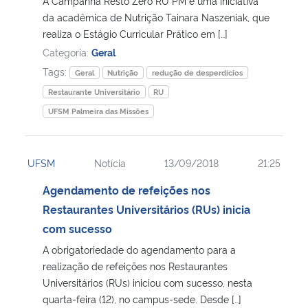
A Campanha Resto Zero RU PM é uma iniciativa
da acadêmica de Nutrição Tainara Naszeniak, que
Secretaria-Geral
realiza o Estágio Curricular Prático em […]
Categoria:
Geral
Secretaria de Governo
Tags:
Geral
Nutrição
redução de desperdícios
Restaurante Universitário
RU
Gabinete de Segurança Institucional
UFSM Palmeira das Missões
Advocacia-Geral da União
UFSM
Notícia
13/09/2018
21:25
Banco Central do Brasil
Agendamento de refeições nos
Restaurantes Universitários (RUs) inicia
Planalto
com sucesso
A obrigatoriedade do agendamento para a
realização de refeições nos Restaurantes
Universitários (RUs) iniciou com sucesso, nesta
quarta-feira (12), no campus-sede. Desde […]