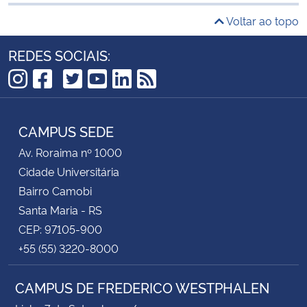
Voltar ao topo
REDES SOCIAIS:
TikTok
Instagram
Facebook
Twitter
YouTube
LinkedIn
RSS
CAMPUS SEDE
Av. Roraima nº 1000
Cidade Universitária
Bairro Camobi
Santa Maria - RS
CEP: 97105-900
+55 (55) 3220-8000
CAMPUS DE FREDERICO WESTPHALEN