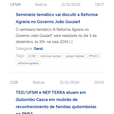
UFSM
Notícia
11/11/2025
08:17
Ministério da Cidadania
Seminário temático vai discutir a Reforma
Ministério da Saúde
Agrária no Governo João Goulart
O seminário temático “A Reforma Agrária no
Ministério de Minas e Energia
Governo João Goulart” será realizado no dia 3 de
dezembro, às 15h, na sala 2243 […]
Ministério da Ciência, Tecnologia, Inovações e Comunicações
Categoria:
Geral
Tags:
CCSH
ciências sociais
grupo tramas
PPGCS
Ministério do Meio Ambiente
reforma agrária
Ministério do Turismo
CCR
Notícia
21/11/2024
09:54
Ministério do Desenvolvimento Regional
TED/UFSM e NEP TERRA atuam em
Quilombo Casca em mutirão de
Controladoria-Geral da União
reconhecimento de famílias quilombolas
Ministério da Mulher, da Família e dos Direitos Humanos
no PNRA