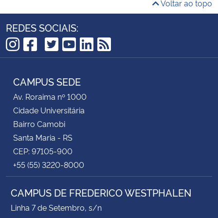
Voltar ao topo
REDES SOCIAIS:
TikTok
Instagram
Facebook
Twitter
YouTube
LinkedIn
RSS
CAMPUS SEDE
Av. Roraima nº 1000
Cidade Universitária
Bairro Camobi
Santa Maria - RS
CEP: 97105-900
+55 (55) 3220-8000
CAMPUS DE FREDERICO WESTPHALEN
Linha 7 de Setembro, s/n