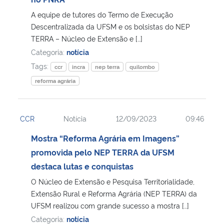
A equipe de tutores do Termo de Execução
Secretaria-Geral
Descentralizada da UFSM e os bolsistas do NEP
TERRA – Núcleo de Extensão e […]
Secretaria de Governo
Categoria:
notícia
Tags:
ccr
incra
nep terra
quilombo
Gabinete de Segurança Institucional
reforma agrária
Advocacia-Geral da União
CCR
Notícia
12/09/2023
09:46
Banco Central do Brasil
Mostra “Reforma Agrária em Imagens”
promovida pelo NEP TERRA da UFSM
Planalto
destaca lutas e conquistas
O Núcleo de Extensão e Pesquisa Territorialidade,
Extensão Rural e Reforma Agrária (NEP TERRA) da
UFSM realizou com grande sucesso a mostra […]
Categoria:
notícia