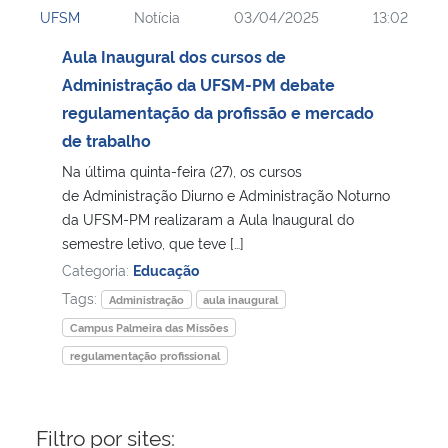
UFSM
Notícia
03/04/2025
13:02
Ministério da Cidadania
Aula Inaugural dos cursos de
Ministério da Saúde
Administração da UFSM-PM debate
regulamentação da profissão e mercado
Ministério de Minas e Energia
de trabalho
Na última quinta-feira (27), os cursos
Ministério da Ciência, Tecnologia, Inovações e Comunicações
de Administração Diurno e Administração Noturno
da UFSM-PM realizaram a Aula Inaugural do
Ministério do Meio Ambiente
semestre letivo, que teve […]
Categoria:
Educação
Ministério do Turismo
Tags:
Administração
aula inaugural
Campus Palmeira das Missões
Ministério do Desenvolvimento Regional
regulamentação profissional
Controladoria-Geral da União
Filtro por sites:
Ministério da Mulher, da Família e dos Direitos Humanos