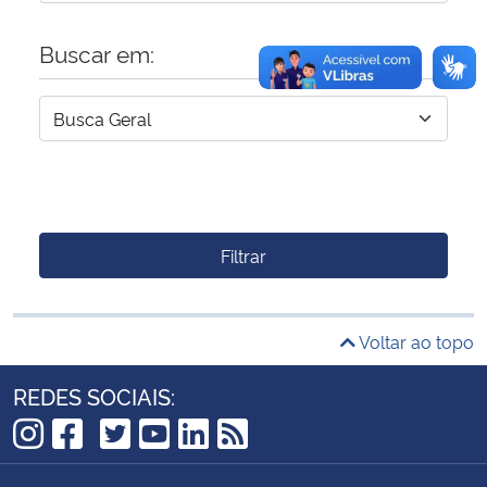
Buscar em:
Filtrar
Voltar ao topo
REDES SOCIAIS:
TikTok
Instagram
Facebook
Twitter
YouTube
LinkedIn
RSS