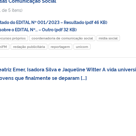
lsas Comunicação Social
 de 5 itens)
ado do EDITAL Nº 001/2023 – Resultado (pdf 46 KB)
bre o EDITAL Nº… – Outro (pdf 32 KB)
ecursos próprios
coordenadoria de comunicação social
mídia social
niFM
redação publicitária
reportagem
unicom
eatriz Emer, Isadora Silva e Jaqueline Witter A vida universi
 jovens que finalmente se deparam […]