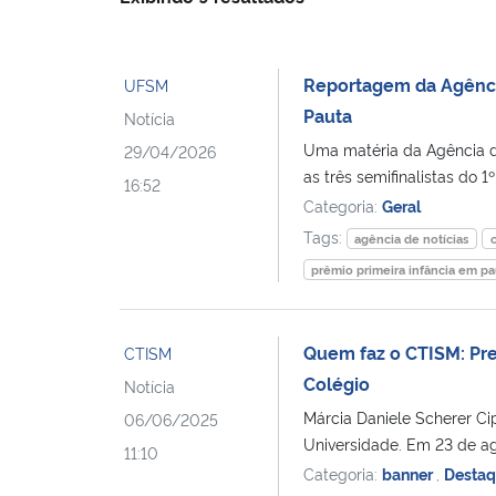
Reportagem da Agência 
UFSM
Pauta
Notícia
Uma matéria da Agência de
29/04/2026
as três semifinalistas do 1
16:52
Categoria:
Geral
Tags:
agência de notícias
prêmio primeira infância em pa
Quem faz o CTISM: Pres
CTISM
Colégio
Notícia
Márcia Daniele Scherer Cipr
06/06/2025
Universidade. Em 23 de ago
11:10
Categoria:
banner
,
Desta