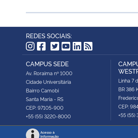
REDES SOCIAIS:
TikTok
Instagram
Facebook
Twitter
YouTube
LinkedIn
RSS
CAMPUS SEDE
CAMPU
WEST
Av. Roraima nº 1000
Linha 7 
Cidade Universitária
BR 386 
Bairro Camobi
Frederic
Santa Maria - RS
CEP: 98
CEP: 97105-900
+55 (55)
+55 (55) 3220-8000
Acesso à
Informação