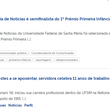
de Notícias é semifinalista do 1º Prêmio Primeira Infânc
 Notícias da Universidade Federal de Santa Maria foi selecionada 
º Prêmio Primeira […]
comunicação pública
Coordenadoria de Comunicação
uta
primeira infância
reportagem
ultraprocessados
tes a se aposentar, servidora celebra 11 anos de trabalho
iani, 56, iniciou sua carreira profissional dentro da UFSM na Reitoria
sto de 1991, […]
ques
,
Notícias
,
Perfil