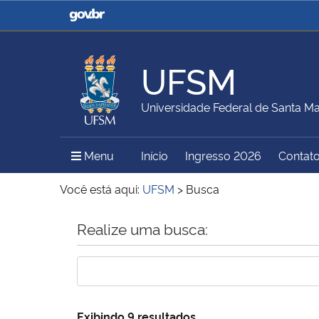
Casa Civil
Ministério da Justiça e
Segurança Pública
UFSM
Ministério da Agricultura,
Ministério da Educação
Universidade Federal de Santa Ma
Pecuária e Abastecimento
Menu Principal do Sítio
Menu
Início
Ingresso 2026
Contat
Ministério do Meio Ambiente
Ministério do Turismo
Você está aqui:
UFSM
>
Busca
Início do conteúdo
Realize uma busca:
Secretaria de Governo
Gabinete de Segurança
Institucional
Exibindo 9 resultados