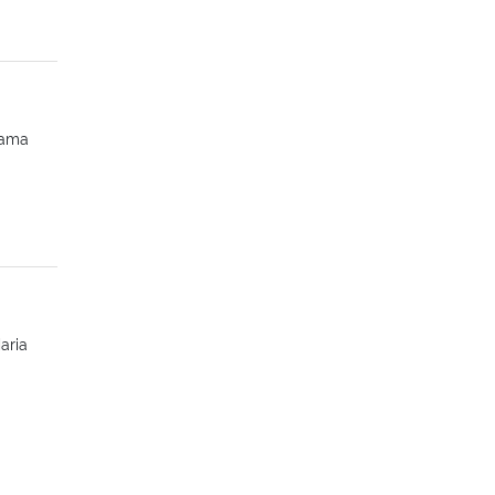
rama
aria