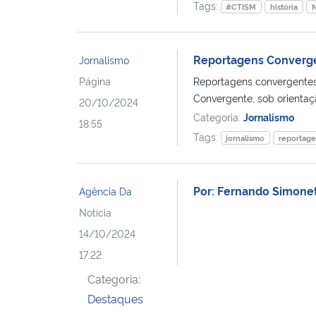
Tags:
#CTISM
história
N
Reportagens Converg
Jornalismo
Página
Reportagens convergentes
Convergente, sob orientaçã
20/10/2024
Categoria:
Jornalismo
18:55
Tags:
jornalismo
reportag
Por: Fernando Simone
Agência Da
Notícia
14/10/2024
17:22
Categoria:
Destaques