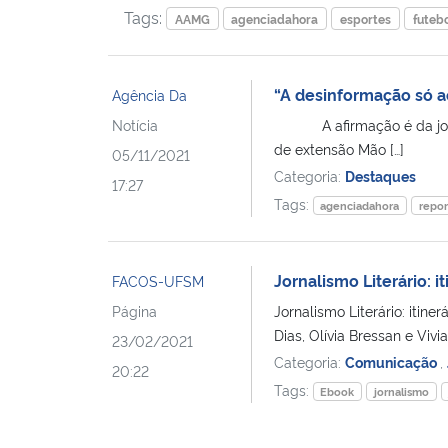
Tags:
AAMG
agenciadahora
esportes
futeb
“A desinformação só 
Agência Da
Notícia
A afirmação é da jornali
de extensão Mão […]
05/11/2021
Categoria:
Destaques
17:27
Tags:
agenciadahora
repo
Jornalismo Literário: 
FACOS-UFSM
Página
Jornalismo Literário: itin
Dias, Olívia Bressan e Vivi
23/02/2021
Categoria:
Comunicação
,
20:22
Tags:
Ebook
jornalismo