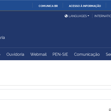
COMUNICA BR
ACESSO À INFORMAÇÃO
Ministério da Defesa
Ministério das Relações
Mini
IR
LANGUAGES
INTERNATI
Exteriores
PARA
O
Ministério da Cidadania
Ministério da Saúde
Mini
CONTEÚDO
ria
o
Ouvidoria
Webmail
PEN-SIE
Comunicação
Se
Ministério do
Controladoria-Geral da
Mini
Desenvolvimento Regional
União
Famí
Hum
Advocacia-Geral da União
Banco Central do Brasil
Plan
P