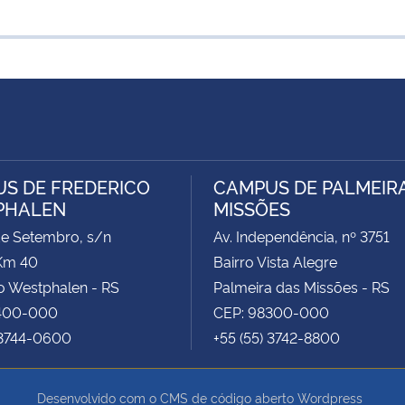
S DE FREDERICO
CAMPUS DE PALMEIR
PHALEN
MISSÕES
de Setembro, s/n
Av. Independência, nº 3751
Km 40
Bairro Vista Alegre
o Westphalen - RS
Palmeira das Missões - RS
400-000
CEP: 98300-000
 3744-0600
+55 (55) 3742-8800
Desenvolvido com o CMS de código aberto
Wordpress