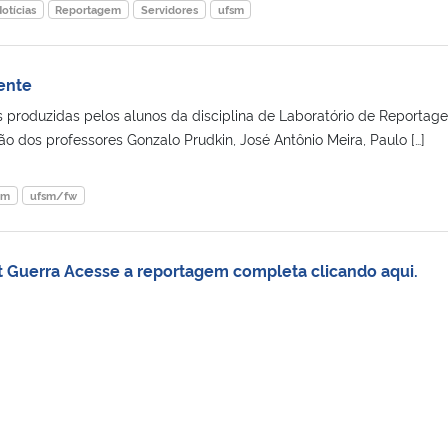
otícias
Reportagem
Servidores
ufsm
ente
 produzidas pelos alunos da disciplina de Laboratório de Reportag
o dos professores Gonzalo Prudkin, José Antônio Meira, Paulo […]
em
ufsm/fw
t Guerra Acesse a reportagem completa clicando aqui.