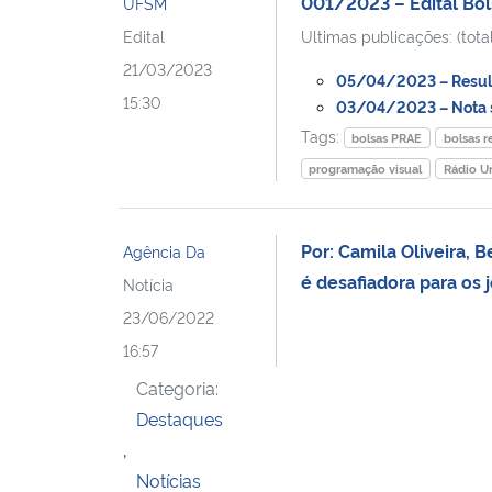
001/2023 – Edital Bo
UFSM
Edital
Ultimas publicações: (total
21/03/2023
05/04/2023 – Result
15:30
03/04/2023 – Nota so
Tags:
bolsas PRAE
bolsas r
programação visual
Rádio U
Por: Camila Oliveira, B
Agência Da
é desafiadora para os
Notícia
23/06/2022
16:57
Categoria:
Destaques
,
Notícias