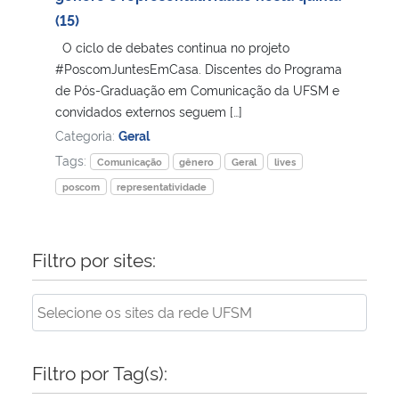
(15)
Secretaria-Geral
O ciclo de debates continua no projeto
#PoscomJuntesEmCasa. Discentes do Programa
Secretaria de Governo
de Pós-Graduação em Comunicação da UFSM e
convidados externos seguem […]
Categoria:
Geral
Gabinete de Segurança Institucional
Tags:
Comunicação
gênero
Geral
lives
Advocacia-Geral da União
poscom
representatividade
Banco Central do Brasil
Filtro por sites:
Planalto
Filtro por Tag(s):