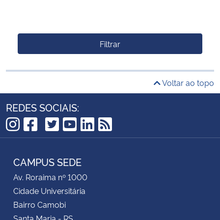
Filtrar
Voltar ao topo
REDES SOCIAIS:
TikTok
Instagram
Facebook
Twitter
YouTube
LinkedIn
RSS
CAMPUS SEDE
Av. Roraima nº 1000
Cidade Universitária
Bairro Camobi
Santa Maria - RS