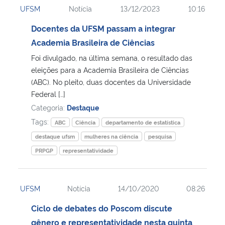
UFSM
Notícia
13/12/2023
10:16
Ministério da Cidadania
Docentes da UFSM passam a integrar
Ministério da Saúde
Academia Brasileira de Ciências
Foi divulgado, na última semana, o resultado das
Ministério de Minas e Energia
eleições para a Academia Brasileira de Ciências
(ABC). No pleito, duas docentes da Universidade
Ministério da Ciência, Tecnologia, Inovações e Comunicações
Federal […]
Categoria:
Destaque
Ministério do Meio Ambiente
Tags:
ABC
Ciência
departamento de estatística
destaque ufsm
mulheres na ciência
pesquisa
Ministério do Turismo
PRPGP
representatividade
Ministério do Desenvolvimento Regional
UFSM
Notícia
14/10/2020
08:26
Controladoria-Geral da União
Ciclo de debates do Poscom discute
gênero e representatividade nesta quinta
Ministério da Mulher, da Família e dos Direitos Humanos