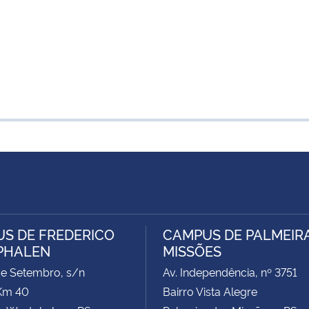
S DE FREDERICO
CAMPUS DE PALMEIR
PHALEN
MISSÕES
de Setembro, s/n
Av. Independência, nº 3751
Km 40
Bairro Vista Alegre