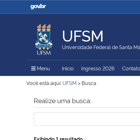
Casa Civil
Ministério da Justiça e
Segurança Pública
UFSM
Ministério da Agricultura,
Ministério da Educação
Universidade Federal de Santa Ma
Pecuária e Abastecimento
Menu Principal do Sítio
Menu
Início
Ingresso 2026
Contat
Ministério do Meio Ambiente
Ministério do Turismo
Você está aqui:
UFSM
>
Busca
Início do conteúdo
Realize uma busca:
Secretaria de Governo
Gabinete de Segurança
Institucional
Exibindo 1 resultado