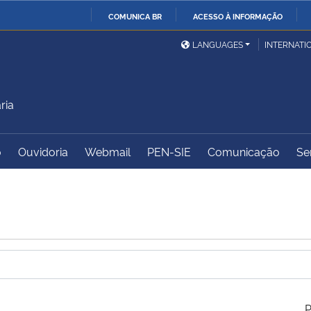
COMUNICA BR
ACESSO À INFORMAÇÃO
Ministério da Defesa
Ministério das Relações
Mini
IR
LANGUAGES
INTERNATI
Exteriores
PARA
O
Ministério da Cidadania
Ministério da Saúde
Mini
CONTEÚDO
ria
o
Ouvidoria
Webmail
PEN-SIE
Comunicação
Se
Ministério do
Controladoria-Geral da
Mini
Desenvolvimento Regional
União
Famí
Hum
Advocacia-Geral da União
Banco Central do Brasil
Plan
P