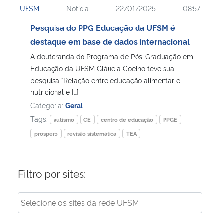
UFSM
Notícia
22/01/2025
08:57
Ministério da Cidadania
Pesquisa do PPG Educação da UFSM é
Ministério da Saúde
destaque em base de dados internacional
A doutoranda do Programa de Pós-Graduação em
Ministério de Minas e Energia
Educação da UFSM Gláucia Coelho teve sua
pesquisa “Relação entre educação alimentar e
Ministério da Ciência, Tecnologia, Inovações e Comunicações
nutricional e […]
Categoria:
Geral
Ministério do Meio Ambiente
Tags:
autismo
CE
centro de educação
PPGE
prospero
revisão sistemática
TEA
Ministério do Turismo
Ministério do Desenvolvimento Regional
Filtro por sites:
Controladoria-Geral da União
Ministério da Mulher, da Família e dos Direitos Humanos