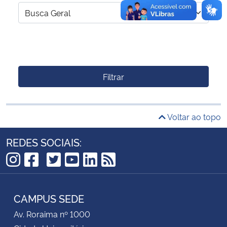
Filtrar
Voltar ao topo
REDES SOCIAIS:
TikTok
Instagram
Facebook
Twitter
YouTube
LinkedIn
RSS
CAMPUS SEDE
Av. Roraima nº 1000