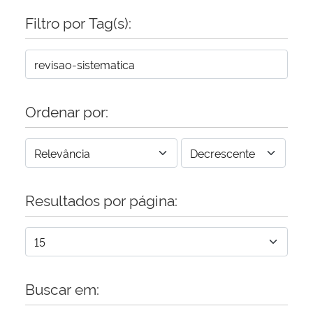
Filtro por Tag(s):
Secretaria-Geral
Secretaria de Governo
Gabinete de Segurança Institucional
Ordenar por:
Advocacia-Geral da União
Banco Central do Brasil
Resultados por página:
Planalto
Buscar em: