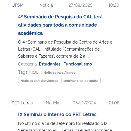
UFSM
Notícia
27/08/2025
10:20
Ministério da Cidadania
4º Seminário de Pesquisa do CAL terá
Ministério da Saúde
atividades para toda a comunidade
acadêmica
Ministério de Minas e Energia
O 4º Seminário de Pesquisa do Centro de Artes e
Letras (CAL), intitulado “Contaminações de
Ministério da Ciência, Tecnologia, Inovações e Comunicações
Saberes e Fazeres”, ocorrerá de 2 a […]
Categoria:
Estudantes
,
Funcionalismo
Ministério do Meio Ambiente
Tags:
CAL
Notícias para Alunos
Notícias para Servidores
seminário de pesquisa
Ministério do Turismo
Ministério do Desenvolvimento Regional
PET Letras
Notícia
05/11/2024
21:08
IX Seminário Interno do PET Letras
Controladoria-Geral da União
No último dia 18 de setembro foi realizado o IX
Ministério da Mulher, da Família e dos Direitos Humanos
Seminário Interno PET Letras. O evento acontece