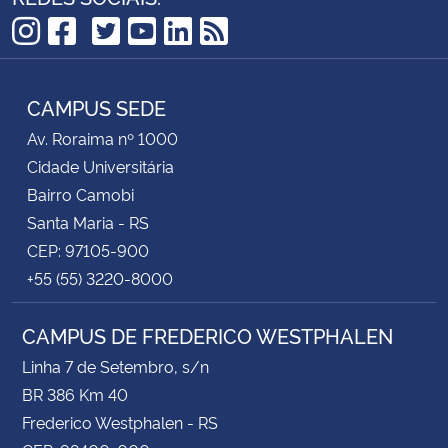
TikTok
Instagram
Facebook
Twitter
YouTube
LinkedIn
RSS
CAMPUS SEDE
Av. Roraima nº 1000
Cidade Universitária
Bairro Camobi
Santa Maria - RS
CEP: 97105-900
+55 (55) 3220-8000
CAMPUS DE FREDERICO WESTPHALEN
Linha 7 de Setembro, s/n
BR 386 Km 40
Frederico Westphalen - RS