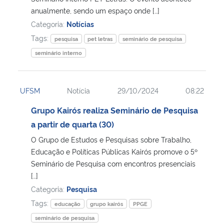
anualmente, sendo um espaço onde […]
Secretaria-Geral
Categoria:
Notícias
Tags:
pesquisa
pet letras
seminário de pesquisa
Secretaria de Governo
seminário interno
Gabinete de Segurança Institucional
UFSM
Notícia
29/10/2024
08:22
Advocacia-Geral da União
Grupo Kairós realiza Seminário de Pesquisa
a partir de quarta (30)
Banco Central do Brasil
O Grupo de Estudos e Pesquisas sobre Trabalho,
Educação e Políticas Públicas Kairós promove o 5º
Planalto
Seminário de Pesquisa com encontros presenciais
[…]
Categoria:
Pesquisa
Tags:
educação
grupo kairós
PPGE
seminário de pesquisa