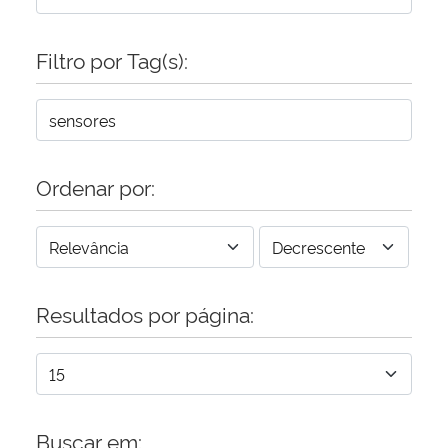
Secretaria-Geral
Filtro por Tag(s):
Secretaria de Governo
Gabinete de Segurança Institucional
Ordenar por:
Advocacia-Geral da União
Banco Central do Brasil
Resultados por página:
Planalto
Buscar em: