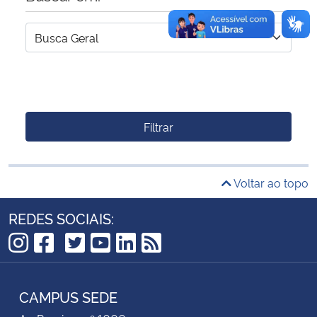
Filtrar
Voltar ao topo
REDES SOCIAIS:
TikTok
Instagram
Facebook
Twitter
YouTube
LinkedIn
RSS
CAMPUS SEDE