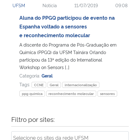
UFSM
Notícia
11/07/2019
09:08
Ministério da Cidadania
Aluna do PPGQ participou de evento na
Ministério da Saúde
Espanha voltado a sensores
e reconhecimento molecular
Ministério de Minas e Energia
A discente do Programa de Pós-Graduação em
Química (PPGQ) da UFSM Tainára Orlando
Ministério da Ciência, Tecnologia, Inovações e Comunicações
participou da 13ª edição do International
Workshop on Sensors […]
Ministério do Meio Ambiente
Categoria:
Geral
Tags:
CCNE
Geral
internacionalização
Ministério do Turismo
ppg química
reconhecimento molecular
sensores
Ministério do Desenvolvimento Regional
Filtro por sites:
Controladoria-Geral da União
Ministério da Mulher, da Família e dos Direitos Humanos