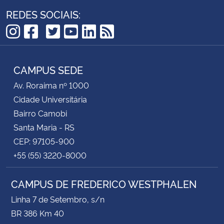
REDES SOCIAIS:
TikTok
Instagram
Facebook
Twitter
YouTube
LinkedIn
RSS
CAMPUS SEDE
Av. Roraima nº 1000
Cidade Universitária
Bairro Camobi
Santa Maria - RS
CEP: 97105-900
+55 (55) 3220-8000
CAMPUS DE FREDERICO WESTPHALEN
Linha 7 de Setembro, s/n
BR 386 Km 40