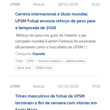
UFSM
Notícia
18/02/2026
13:02
Ministério da Cidadania
Carreira internacional e título mundial:
Ministério da Saúde
UFSM Futsal anuncia reforço de peso para
a temporada de 2026
Ministério de Minas e Energia
Reforço de peso nos guris da Federal: o ala
campeão mundial Everton Fontoura foi anunciado
Ministério da Ciência, Tecnologia, Inovações e Comunicações
oficialmente como o novo atleta da UFSM […]
Categoria:
Esporte
Ministério do Meio Ambiente
Tags:
CEFD
everton fontoura
gabriel pranke
Série Ouro
UFSM Futsal
Ministério do Turismo
Ministério do Desenvolvimento Regional
UFSM
Notícia
05/05/2025
07:16
Times masculinos de futsal da UFSM
Controladoria-Geral da União
terminam o fim de semana com vitórias em
Ministério da Mulher, da Família e dos Direitos Humanos
Santa Maria