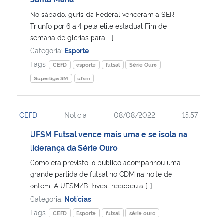
No sábado, guris da Federal venceram a SER
Secretaria-Geral
Triunfo por 6 a 4 pela elite estadual Fim de
semana de glórias para […]
Secretaria de Governo
Categoria:
Esporte
Tags:
CEFD
esporte
futsal
Série Ouro
Gabinete de Segurança Institucional
Superliga SM
ufsm
Advocacia-Geral da União
CEFD
Notícia
08/08/2022
15:57
Banco Central do Brasil
UFSM Futsal vence mais uma e se isola na
liderança da Série Ouro
Planalto
Como era previsto, o público acompanhou uma
grande partida de futsal no CDM na noite de
ontem. A UFSM/B. Invest recebeu a […]
Categoria:
Notícias
Tags:
CEFD
Esporte
futsal
série ouro