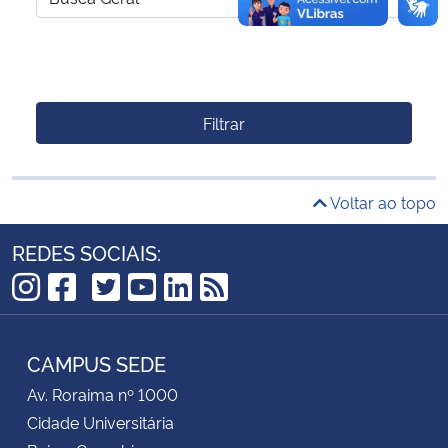
Filtrar
Voltar ao topo
REDES SOCIAIS:
TikTok
Instagram
Facebook
Twitter
YouTube
LinkedIn
RSS
CAMPUS SEDE
Av. Roraima nº 1000
Cidade Universitária