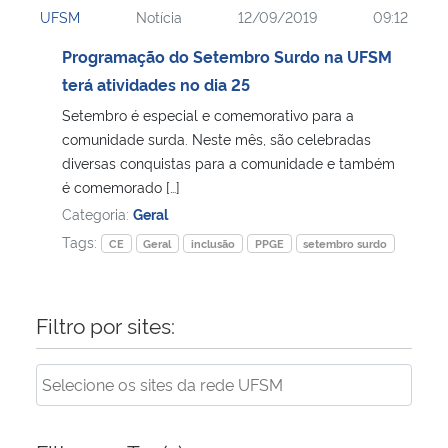
UFSM
Notícia
12/09/2019
09:12
Ministério da Cidadania
Programação do Setembro Surdo na UFSM
Ministério da Saúde
terá atividades no dia 25
Setembro é especial e comemorativo para a
Ministério de Minas e Energia
comunidade surda. Neste mês, são celebradas
diversas conquistas para a comunidade e também
Ministério da Ciência, Tecnologia, Inovações e Comunicações
é comemorado […]
Categoria:
Geral
Ministério do Meio Ambiente
Tags:
CE
Geral
inclusão
PPGE
setembro surdo
Ministério do Turismo
Filtro por sites:
Ministério do Desenvolvimento Regional
Controladoria-Geral da União
Ministério da Mulher, da Família e dos Direitos Humanos