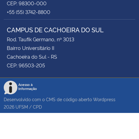
CEP: 98300-000
+55 (55) 3742-8800
CAMPUS DE CACHOEIRA DO SUL
Rod. Taufik Germano, nº 3013
Bairro Universitário II
Cachoeira do Sul - RS
CEP: 96503-205
Acesso à
Informação
Desenvolvido com o CMS de código aberto
Wordpress
2026
UFSM
/
CPD