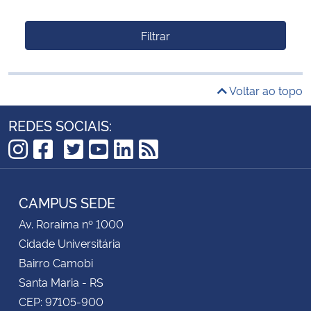
Filtrar
Voltar ao topo
REDES SOCIAIS:
TikTok
Instagram
Facebook
Twitter
YouTube
LinkedIn
RSS
CAMPUS SEDE
Av. Roraima nº 1000
Cidade Universitária
Bairro Camobi
Santa Maria - RS
CEP: 97105-900