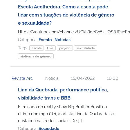
Escola Acolhedora: Como a escola pode
Secretaria-Geral
lidar com situações de violência de gênero
e sexualidade?
Secretaria de Governo
Https://youtube.com/channel/UCkh9dcGo5kUOS8JEwrEh
Categoria:
Evento
,
Notícias
Gabinete de Segurança Institucional
Tags:
Escola
Live
projeto
sexualidade
violência de gênero
Advocacia-Geral da União
Banco Central do Brasil
Revista Arc
Notícia
15/04/2022
10:00
Linn da Quebrada: performance política,
Planalto
visibilidade trans e BBB
Eliminada do reality show Big Brother Brasil no
último domingo (10), a artista Linn da Quebrada se
destacou nas redes sociais. De […]
Categoria:
Sociedade