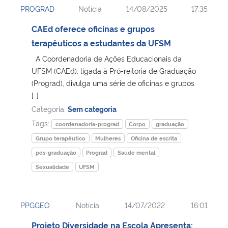
PROGRAD
Notícia
14/08/2025
17:35
Ministério da Cidadania
CAEd oferece oficinas e grupos
Ministério da Saúde
terapêuticos a estudantes da UFSM
A Coordenadoria de Ações Educacionais da
Ministério de Minas e Energia
UFSM (CAEd), ligada à Pró-reitoria de Graduação
(Prograd), divulga uma série de oficinas e grupos
Ministério da Ciência, Tecnologia, Inovações e Comunicações
[…]
Categoria:
Sem categoria
Ministério do Meio Ambiente
Tags:
coordenadoria-prograd
Corpo
graduação
Grupo terapêutico
Mulheres
Oficina de escrita
Ministério do Turismo
pós-graduação
Prograd
Saúde mental
Sexualidade
UFSM
Ministério do Desenvolvimento Regional
Controladoria-Geral da União
PPGGEO
Notícia
14/07/2022
16:01
Projeto Diversidade na Escola Apresenta:
Ministério da Mulher, da Família e dos Direitos Humanos