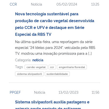
CCR
Notícia
05/02/2024
13:25
Ministério da Cidadania
Nova tecnologia sustentável para
Ministério da Saúde
produção de carvão vegetal desenvolvida
pelo CCR e UFV é destaque em Série
Ministério de Minas e Energia
Especial da RBS TV
Na última quinta-feira, uma reportagem da série
Ministério da Ciência, Tecnologia, Inovações e Comunicações
especial “24 Ideias para 2024”, veiculada pela RBS
TV, mostrou uma inovação promissora para a […]
Ministério do Meio Ambiente
Categoria:
notícia
Tags:
carvão vegetal
ccr
engenharia florestal
Ministério do Turismo
sistema silvipastoril
sustentabilidade
Ministério do Desenvolvimento Regional
PPGEF
Notícia
13/02/2023
11:56
Controladoria-Geral da União
Sistema silvipastoril auxilia pastagens e
Ministério da Mulher, da Família e dos Direitos Humanos
animais neste período de estiagem