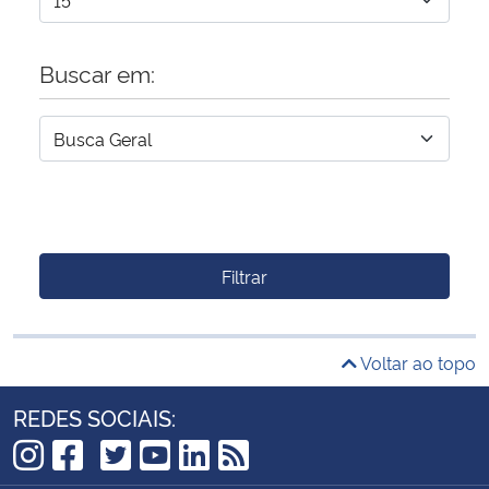
Buscar em:
Filtrar
Voltar ao topo
REDES SOCIAIS:
TikTok
Instagram
Facebook
Twitter
YouTube
LinkedIn
RSS