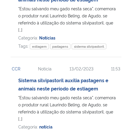
“Estou salvando meu gado nesta seca”, comemora
Secretaria-Geral
o produtor rural Laurindo Beling, de Agudo, se
referindo à utilização do sistema silvipastoril, que
Secretaria de Governo
[…]
Categoria:
Notícias
Gabinete de Segurança Institucional
Tags:
estiagem
pastagens
sistema silvipastoril
Advocacia-Geral da União
CCR
Notícia
13/02/2023
11:53
Banco Central do Brasil
Sistema silvipastoril auxilia pastagens e
animais neste período de estiagem
Planalto
“Estou salvando meu gado nesta seca”, comemora
o produtor rural Laurindo Beling, de Agudo, se
referindo à utilização do sistema silvipastoril, que
[…]
Categoria:
notícia