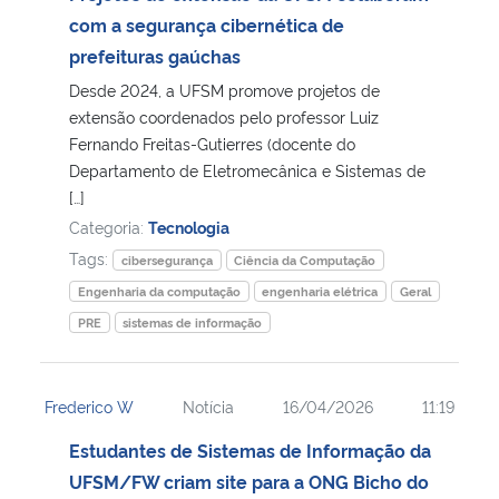
com a segurança cibernética de
Secretaria-Geral
prefeituras gaúchas
Desde 2024, a UFSM promove projetos de
Secretaria de Governo
extensão coordenados pelo professor Luiz
Fernando Freitas-Gutierres (docente do
Departamento de Eletromecânica e Sistemas de
Gabinete de Segurança Institucional
[…]
Categoria:
Tecnologia
Advocacia-Geral da União
Tags:
cibersegurança
Ciência da Computação
Banco Central do Brasil
Engenharia da computação
engenharia elétrica
Geral
PRE
sistemas de informação
Planalto
Frederico W
Notícia
16/04/2026
11:19
Estudantes de Sistemas de Informação da
UFSM/FW criam site para a ONG Bicho do