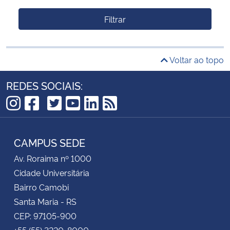
Filtrar
Voltar ao topo
REDES SOCIAIS:
TikTok
Instagram
Facebook
Twitter
YouTube
LinkedIn
RSS
CAMPUS SEDE
Av. Roraima nº 1000
Cidade Universitária
Bairro Camobi
Santa Maria - RS
CEP: 97105-900
+55 (55) 3220-8000