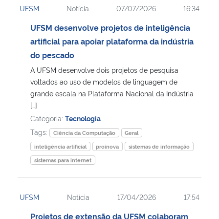
UFSM
Notícia
07/07/2026
16:34
Ministério da Cidadania
UFSM desenvolve projetos de inteligência
Ministério da Saúde
artificial para apoiar plataforma da indústria
do pescado
Ministério de Minas e Energia
A UFSM desenvolve dois projetos de pesquisa
voltados ao uso de modelos de linguagem de
Ministério da Ciência, Tecnologia, Inovações e Comunicações
grande escala na Plataforma Nacional da Indústria
[…]
Ministério do Meio Ambiente
Categoria:
Tecnologia
Tags:
Ciência da Computação
Geral
Ministério do Turismo
inteligência artificial
proinova
sistemas de informação
sistemas para internet
Ministério do Desenvolvimento Regional
Controladoria-Geral da União
UFSM
Notícia
17/04/2026
17:54
Projetos de extensão da UFSM colaboram
Ministério da Mulher, da Família e dos Direitos Humanos