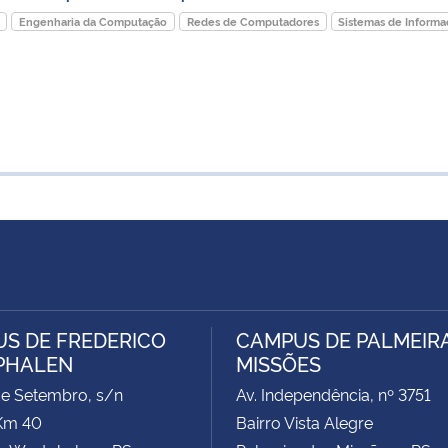
Engenharia da Computação
Redes de Computadores
Sistemas de Inform
S DE FREDERICO
CAMPUS DE PALMEIR
PHALEN
MISSÕES
de Setembro, s/n
Av. Independência, nº 3751
Km 40
Bairro Vista Alegre