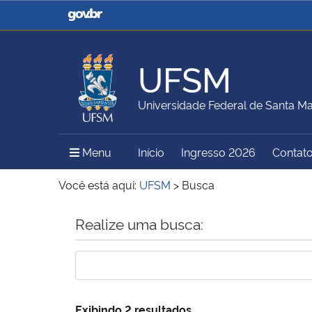
Casa Civil
Ministério da Justiça e
Segurança Pública
UFSM
Ministério da Agricultura,
Ministério da Educação
Universidade Federal de Santa Ma
Pecuária e Abastecimento
Menu Principal do Sítio
Menu
Início
Ingresso 2026
Contat
Ministério do Meio Ambiente
Ministério do Turismo
Você está aqui:
UFSM
>
Busca
Início do conteúdo
Realize uma busca:
Secretaria de Governo
Gabinete de Segurança
Institucional
Exibindo 2 resultados