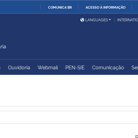
COMUNICA BR
ACESSO À INFORMAÇÃO
Ministério da Defesa
Ministério das Relações
Mini
IR
LANGUAGES
INTERNATI
Exteriores
PARA
O
Ministério da Cidadania
Ministério da Saúde
Mini
CONTEÚDO
ria
o
Ouvidoria
Webmail
PEN-SIE
Comunicação
Se
Ministério do
Controladoria-Geral da
Mini
Desenvolvimento Regional
União
Famí
Hum
Advocacia-Geral da União
Banco Central do Brasil
Plan
P