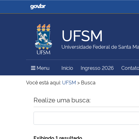
Casa Civil
Ministério da Justiça e
Segurança Pública
UFSM
Ministério da Agricultura,
Ministério da Educação
Universidade Federal de Santa Ma
Pecuária e Abastecimento
Menu Principal do Sítio
Menu
Início
Ingresso 2026
Contat
Ministério do Meio Ambiente
Ministério do Turismo
Você está aqui:
UFSM
>
Busca
Início do conteúdo
Realize uma busca:
Secretaria de Governo
Gabinete de Segurança
Institucional
Exibindo 1 resultado