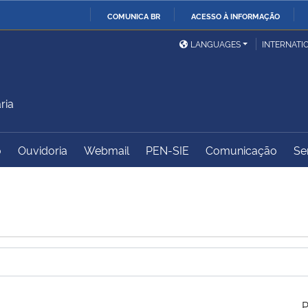
COMUNICA BR
ACESSO À INFORMAÇÃO
Ministério da Defesa
Ministério das Relações
Mini
IR
LANGUAGES
INTERNATI
Exteriores
PARA
O
Ministério da Cidadania
Ministério da Saúde
Mini
CONTEÚDO
ria
o
Ouvidoria
Webmail
PEN-SIE
Comunicação
Se
Ministério do
Controladoria-Geral da
Mini
Desenvolvimento Regional
União
Famí
Hum
Advocacia-Geral da União
Banco Central do Brasil
Plan
P