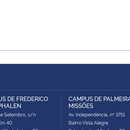
S DE FREDERICO
CAMPUS DE PALMEIR
PHALEN
MISSÕES
de Setembro, s/n
Av. Independência, nº 3751
Km 40
Bairro Vista Alegre