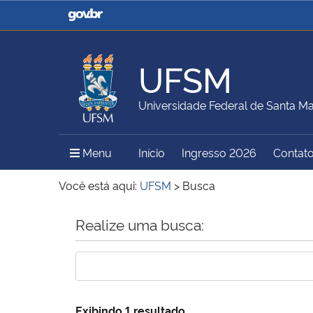
Casa Civil
Ministério da Justiça e
Segurança Pública
UFSM
Ministério da Agricultura,
Ministério da Educação
Universidade Federal de Santa Ma
Pecuária e Abastecimento
Menu Principal do Sítio
Menu
Início
Ingresso 2026
Contat
Ministério do Meio Ambiente
Ministério do Turismo
Você está aqui:
UFSM
>
Busca
Início do conteúdo
Realize uma busca:
Secretaria de Governo
Gabinete de Segurança
Institucional
Exibindo 1 resultado