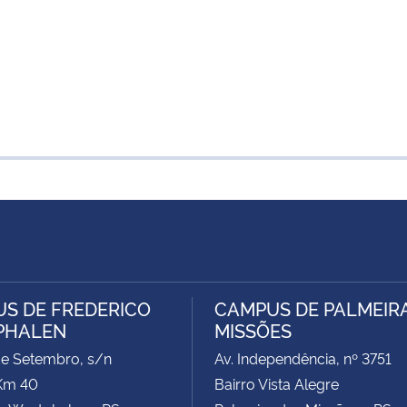
S DE FREDERICO
CAMPUS DE PALMEIR
PHALEN
MISSÕES
de Setembro, s/n
Av. Independência, nº 3751
Km 40
Bairro Vista Alegre