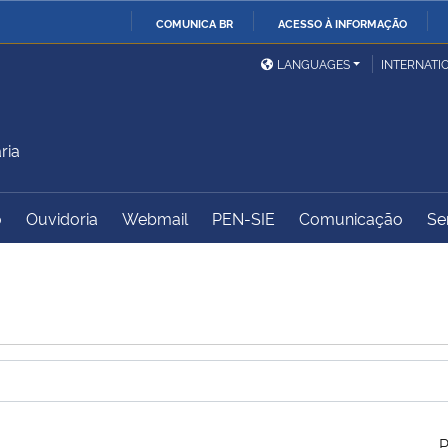
COMUNICA BR
ACESSO À INFORMAÇÃO
Ministério da Defesa
Ministério das Relações
Mini
IR
LANGUAGES
INTERNATI
Exteriores
PARA
O
Ministério da Cidadania
Ministério da Saúde
Mini
CONTEÚDO
ria
o
Ouvidoria
Webmail
PEN-SIE
Comunicação
Se
Ministério do
Controladoria-Geral da
Mini
Desenvolvimento Regional
União
Famí
Hum
Advocacia-Geral da União
Banco Central do Brasil
Plan
P