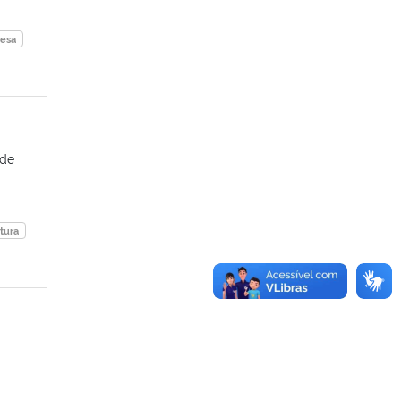
uesa
 de
atura