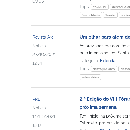
09:05
Tags:
covid-19
destaque a
Santa Maria
Saúde
socie
Um olhar para além d
Revista Arc
Notícia
As previsões meteorológi
pelo intenso sol em Santa 
22/10/2021
Categoria:
Extenda
12:54
Tags:
destaque arco
desta
voluntários
2.ª Edição do VIII Fó
PRE
próxima semana
Notícia
Tem início, na próxima se
14/10/2021
Extensão, promovido pela P
15:17