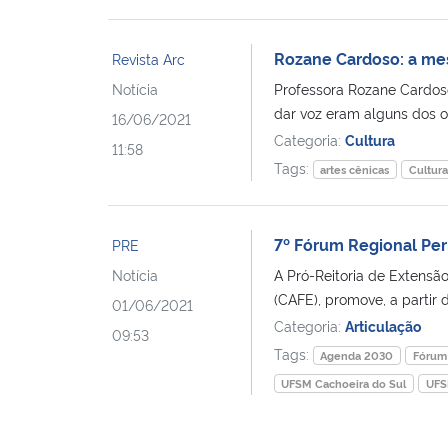
Rozane Cardoso: a mes
Revista Arc
Notícia
Professora Rozane Cardoso
dar voz eram alguns dos ob
16/06/2021
Categoria:
Cultura
11:58
Tags:
artes cênicas
Cultur
7º Fórum Regional Pe
PRE
Notícia
A Pró-Reitoria de Extensã
(CAFE), promove, a partir d
01/06/2021
Categoria:
Articulação
09:53
Tags:
Agenda 2030
Fórum
UFSM Cachoeira do Sul
UFS