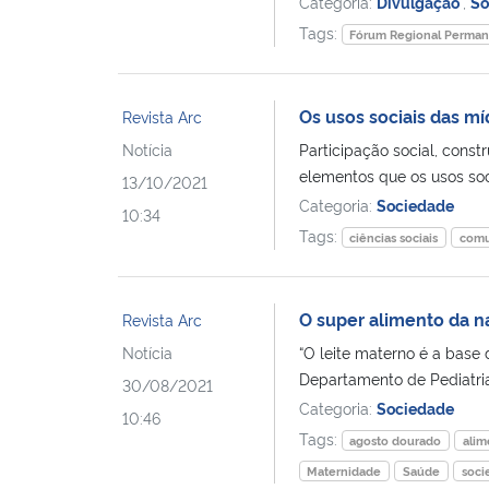
Categoria:
Divulgação
,
So
Tags:
Fórum Regional Perman
Os usos sociais das mí
Revista Arc
Notícia
Participação social, const
elementos que os usos soci
13/10/2021
Categoria:
Sociedade
10:34
Tags:
ciências sociais
comu
O super alimento da n
Revista Arc
Notícia
“O leite materno é a base d
Departamento de Pediatria
30/08/2021
Categoria:
Sociedade
10:46
Tags:
agosto dourado
alim
Maternidade
Saúde
soci