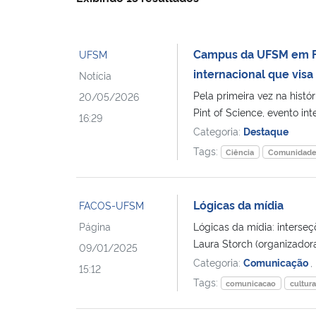
Campus da UFSM em Fr
UFSM
internacional que vis
Notícia
Pela primeira vez na his
20/05/2026
Pint of Science, evento int
16:29
Categoria:
Destaque
Tags:
Ciência
Comunidad
Lógicas da mídia
FACOS-UFSM
Página
Lógicas da mídia: interse
Laura Storch (organizador
09/01/2025
Categoria:
Comunicação
,
15:12
Tags:
comunicacao
cultur