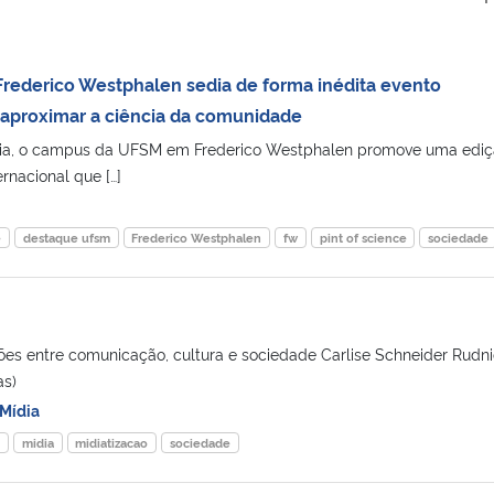
ederico Westphalen sedia de forma inédita evento
a aproximar a ciência da comunidade
tória, o campus da UFSM em Frederico Westphalen promove uma edi
ernacional que […]
e
destaque ufsm
Frederico Westphalen
fw
pint of science
sociedade
ções entre comunicação, cultura e sociedade Carlise Schneider Rudni
as)
Mídia
a
midia
midiatizacao
sociedade