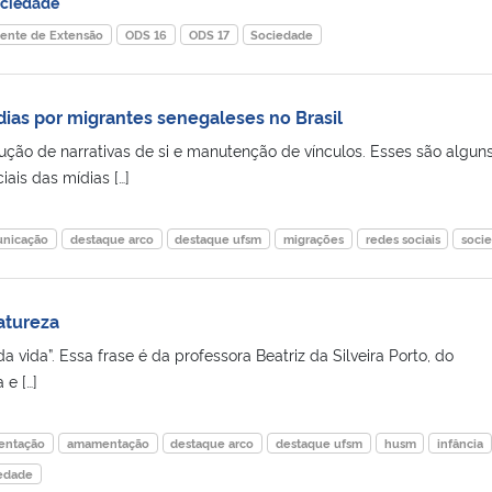
ciedade
ente de Extensão
ODS 16
ODS 17
Sociedade
dias por migrantes senegaleses no Brasil
rução de narrativas de si e manutenção de vínculos. Esses são algun
ais das mídias […]
nicação
destaque arco
destaque ufsm
migrações
redes sociais
soci
atureza
a vida”. Essa frase é da professora Beatriz da Silveira Porto, do
 e […]
entação
amamentação
destaque arco
destaque ufsm
husm
infância
edade