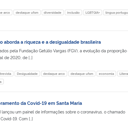
ue arco
destaque ufsm
diversidade
inclusão
LGBTQIA+
língua portug
ro aborda a riqueza e a desigualdade brasileira
dos pela Fundação Getúlio Vargas (FGV), a evolução da proporção
nal de 2020, de […]
trevista
Desigualdade
destaque arco
destaque ufsm
economia
Liter
a
amento da Covid-19 em Santa Maria
 lançou um painel de informações sobre o coronavírus, o chamado
Covid-19. Com […]