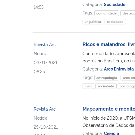
Categoria:
Sociedade
14:55
Tags:
comunidade
destaq
linguística
sociedade
Ricos e malandros: liv
Revista Arc
Notícia
Conforme dados apresenta
pobres no Brasil era, no fi
03/11/2021
Categoria:
Arco Entrevista
08:25
Tags:
antropologia
arco en
livro
sociedade
sociologi
Mapeamento e monitor
Revista Arc
Notícia
No início de 2020, a UFSM
Observatório de Dados da 
25/10/2021
Categoria:
Ciência