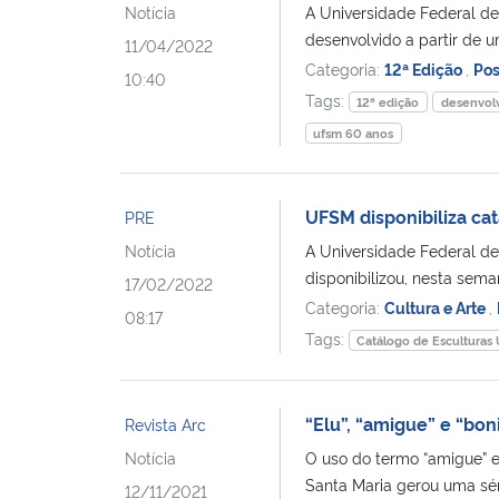
Notícia
A Universidade Federal d
desenvolvido a partir de u
11/04/2022
Categoria:
12ª Edição
,
Pos
10:40
Tags:
12ª edição
desenvol
ufsm 60 anos
UFSM disponibiliza ca
PRE
Notícia
A Universidade Federal de
disponibilizou, nesta seman
17/02/2022
Categoria:
Cultura e Arte
,
08:17
Tags:
Catálogo de Esculturas
“Elu”, “amigue” e “bo
Revista Arc
Notícia
O uso do termo “amigue” 
Santa Maria gerou uma séri
12/11/2021