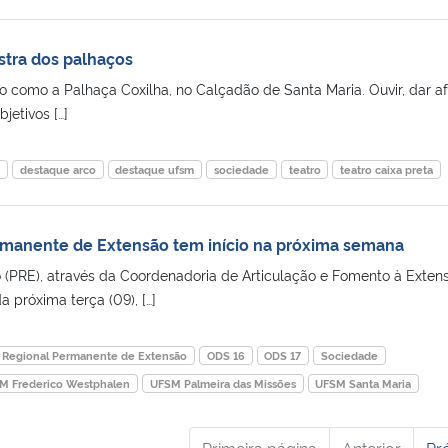
tra dos palhaços
 como a Palhaça Coxilha, no Calçadão de Santa Maria. Ouvir, dar af
jetivos […]
a
destaque arco
destaque ufsm
sociedade
teatro
teatro caixa preta
rmanente de Extensão tem início na próxima semana
o (PRE), através da Coordenadoria de Articulação e Fomento à Exten
a próxima terça (09), […]
 Regional Permanente de Extensão
ODS 16
ODS 17
Sociedade
M Frederico Westphalen
UFSM Palmeira das Missões
UFSM Santa Maria
Primeira página
Anterior
Pr