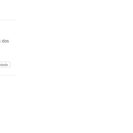
s dos
edade