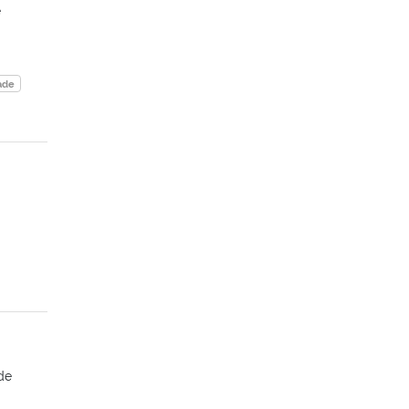
e
ade
de