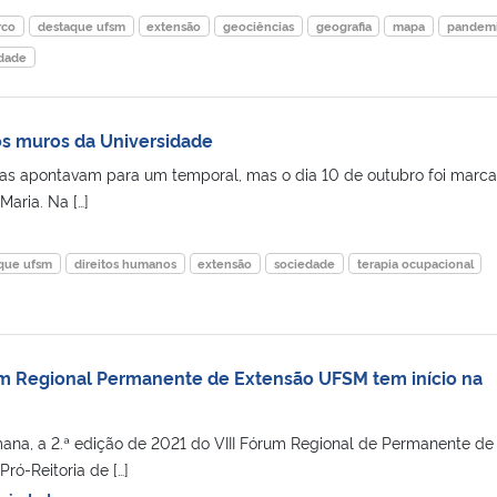
rco
destaque ufsm
extensão
geociências
geografia
mapa
pandem
dade
os muros da Universidade
cas apontavam para um temporal, mas o dia 10 de outubro foi marc
Maria. Na […]
que ufsm
direitos humanos
extensão
sociedade
terapia ocupacional
rum Regional Permanente de Extensão UFSM tem início na
mana, a 2.ª edição de 2021 do VIII Fórum Regional de Permanente de
ró-Reitoria de […]