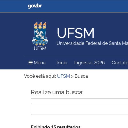
Casa Civil
Ministério da Justiça e
Segurança Pública
UFSM
Ministério da Agricultura,
Ministério da Educação
Universidade Federal de Santa Ma
Pecuária e Abastecimento
Menu Principal do Sítio
Menu
Início
Ingresso 2026
Contat
Ministério do Meio Ambiente
Ministério do Turismo
Você está aqui:
UFSM
>
Busca
Início do conteúdo
Realize uma busca:
Secretaria de Governo
Gabinete de Segurança
Institucional
Exibindo 15 resultados