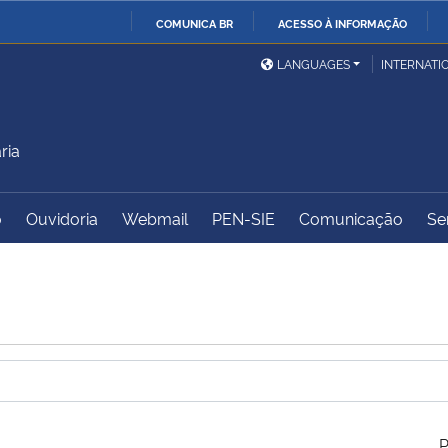
COMUNICA BR
ACESSO À INFORMAÇÃO
Ministério da Defesa
Ministério das Relações
Mini
IR
LANGUAGES
INTERNATI
Exteriores
PARA
O
Ministério da Cidadania
Ministério da Saúde
Mini
CONTEÚDO
ria
o
Ouvidoria
Webmail
PEN-SIE
Comunicação
Se
Ministério do
Controladoria-Geral da
Mini
Desenvolvimento Regional
União
Famí
Hum
Advocacia-Geral da União
Banco Central do Brasil
Plan
P