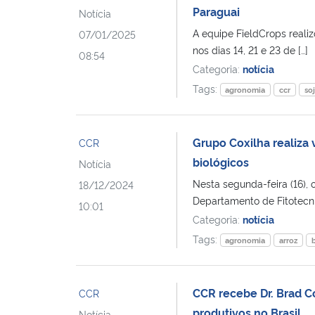
Paraguai
Notícia
A equipe FieldCrops reali
07/01/2025
nos dias 14, 21 e 23 de […]
08:54
Categoria:
notícia
Tags:
agronomia
ccr
so
Grupo Coxilha realiza v
CCR
biológicos
Notícia
Nesta segunda-feira (16),
18/12/2024
Departamento de Fitotecnia,
10:01
Categoria:
notícia
Tags:
agronomia
arroz
CCR recebe Dr. Brad C
CCR
produtivos no Brasil
Notícia