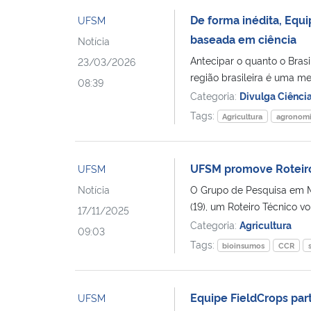
De forma inédita, Equi
UFSM
baseada em ciência
Notícia
Antecipar o quanto o Brasi
23/03/2026
região brasileira é uma met
08:39
Categoria:
Divulga Ciênci
Tags:
Agricultura
agronom
UFSM promove Roteiro 
UFSM
Notícia
O Grupo de Pesquisa em M
(19), um Roteiro Técnico vo
17/11/2025
Categoria:
Agricultura
09:03
Tags:
bioinsumos
CCR
Equipe FieldCrops part
UFSM