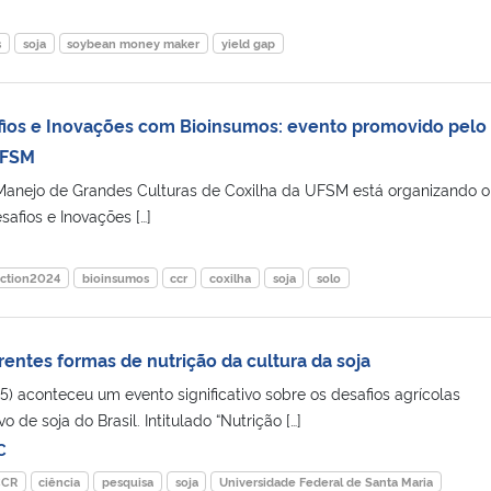
s
soja
soybean money maker
yield gap
fios e Inovações com Bioinsumos: evento promovido pelo
UFSM
anejo de Grandes Culturas de Coxilha da UFSM está organizando o
afios e Inovações […]
ction2024
bioinsumos
ccr
coxilha
soja
solo
entes formas de nutrição da cultura da soja
5) aconteceu um evento significativo sobre os desafios agrícolas
o de soja do Brasil. Intitulado “Nutrição […]
C
CCR
ciência
pesquisa
soja
Universidade Federal de Santa Maria