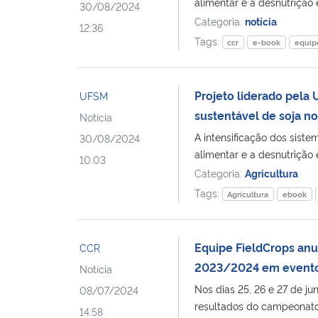
alimentar e a desnutrição 
30/08/2024
Categoria:
notícia
12:36
Tags:
ccr
e-book
equipe
Projeto liderado pela 
UFSM
sustentável de soja no
Notícia
A intensificação dos sist
30/08/2024
alimentar e a desnutrição 
10:03
Categoria:
Agricultura
Tags:
Agricultura
ebook
Equipe FieldCrops an
CCR
2023/2024 em evento
Notícia
Nos dias 25, 26 e 27 de ju
08/07/2024
resultados do campeonato
14:58