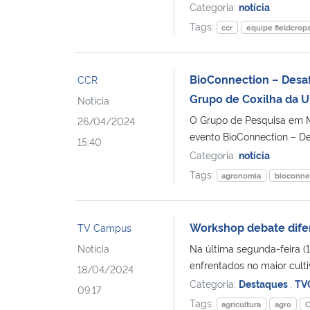
Categoria:
notícia
Tags:
ccr
equipe fieldcrop
BioConnection – Desa
CCR
Grupo de Coxilha da 
Notícia
O Grupo de Pesquisa em M
26/04/2024
evento BioConnection – Des
15:40
Categoria:
notícia
Tags:
agronomia
bioconne
Workshop debate difer
TV Campus
Notícia
Na última segunda-feira (1
enfrentados no maior cultiv
18/04/2024
Categoria:
Destaques
,
TV
09:17
Tags:
agricultura
agro