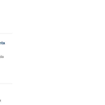
nta
 da
a