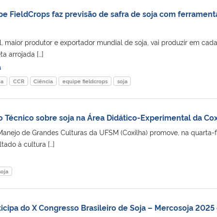
pe FieldCrops faz previsão de safra de soja com ferrament
l, maior produtor e exportador mundial de soja, vai produzir em cad
a arrojada […]
a
ia
CCR
Ciência
equipe fieldcrops
soja
Técnico sobre soja na Área Didático-Experimental da Cox
anejo de Grandes Culturas da UFSM (Coxilha) promove, na quarta-f
ltado à cultura […]
soja
icipa do X Congresso Brasileiro de Soja – Mercosoja 2025