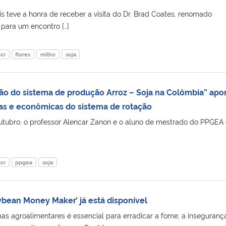
s teve a honra de receber a visita do Dr. Brad Coates, renomado
 para um encontro […]
ccr
flores
milho
soja
ação do sistema de produção Arroz – Soja na Colômbia” apo
as e econômicas do sistema de rotação
outubro, o professor Alencar Zanon e o aluno de mestrado do PPGEA
ccr
ppgea
soja
ybean Money Maker’ já está disponível
mas agroalimentares é essencial para erradicar a fome, a inseguranç