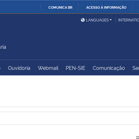
COMUNICA BR
ACESSO À INFORMAÇÃO
Ministério da Defesa
Ministério das Relações
Mini
IR
LANGUAGES
INTERNATI
Exteriores
PARA
O
Ministério da Cidadania
Ministério da Saúde
Mini
CONTEÚDO
ria
o
Ouvidoria
Webmail
PEN-SIE
Comunicação
Se
Ministério do
Controladoria-Geral da
Mini
Desenvolvimento Regional
União
Famí
Hum
Advocacia-Geral da União
Banco Central do Brasil
Plan
P