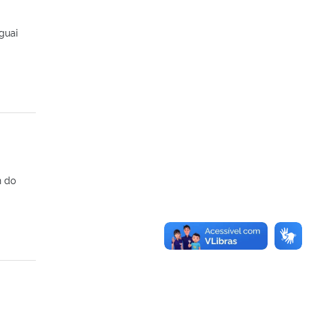
guai
n do