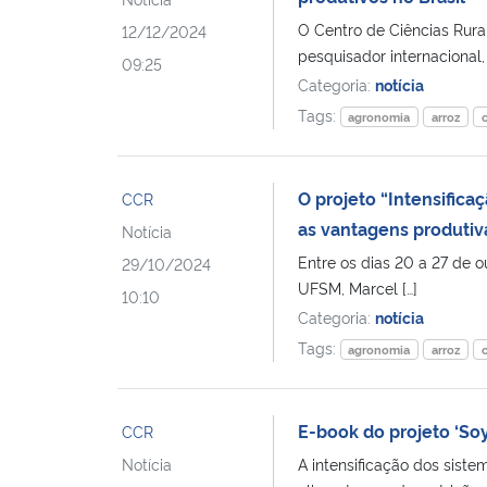
O Centro de Ciências Rurai
12/12/2024
pesquisador internacional,
09:25
Categoria:
notícia
Tags:
agronomia
arroz
O projeto “Intensific
CCR
as vantagens produtiv
Notícia
Entre os dias 20 a 27 de 
29/10/2024
UFSM, Marcel […]
10:10
Categoria:
notícia
Tags:
agronomia
arroz
E-book do projeto ‘So
CCR
Notícia
A intensificação dos siste