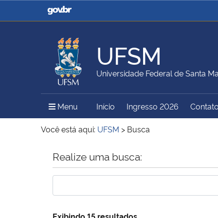
Casa Civil
Ministério da Justiça e
Segurança Pública
UFSM
Ministério da Agricultura,
Ministério da Educação
Universidade Federal de Santa Ma
Pecuária e Abastecimento
Menu Principal do Sítio
Menu
Início
Ingresso 2026
Contat
Ministério do Meio Ambiente
Ministério do Turismo
Você está aqui:
UFSM
>
Busca
Início do conteúdo
Realize uma busca:
Secretaria de Governo
Gabinete de Segurança
Institucional
Exibindo 15 resultados