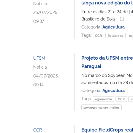
lança nova edição do l
Notícia
Entre os dias 21 e 24 de 
25/07/2025
Brasileiro de Soja – […]
09:37
Categoria:
Agricultura
Tags:
CCR
fieldcrops
so
Projeto da UFSM entreg
UFSM
Paraguai
Notícia
No marco do Soybean Mone
04/07/2025
apresentados, no dia 28 de
09:14
Categoria:
Agricultura
Tags:
agronomia
CCR
e
soybean money maker
Equipe FieldCrops rea
CCR