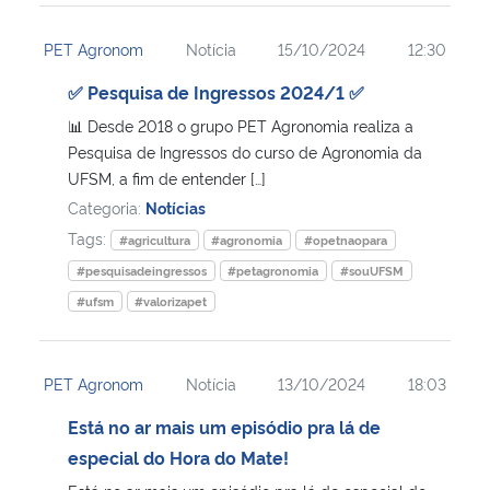
PET Agronom
Notícia
15/10/2024
12:30
✅ Pesquisa de Ingressos 2024/1 ✅
📊 Desde 2018 o grupo PET Agronomia realiza a
Pesquisa de Ingressos do curso de Agronomia da
UFSM, a fim de entender […]
Categoria:
Notícias
Tags:
#agricultura
#agronomia
#opetnaopara
#pesquisadeingressos
#petagronomia
#souUFSM
#ufsm
#valorizapet
PET Agronom
Notícia
13/10/2024
18:03
Está no ar mais um episódio pra lá de
especial do Hora do Mate!