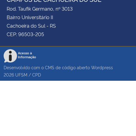
Rod. Taufik Germano, nº 3013
Bairro Universitário II
Cachoeira do Sul - RS
CEP: 96503-205
Acesso à
Informação
Desenvolvido com o CMS de código aberto
Wordpress
2026
UFSM
/
CPD