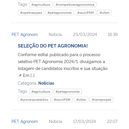
Tags:
#agricultura
#competicaoagronomica
#opetnaopara
#petagronomia
#souUFSM
#ufsm
PET Agronom
Notícia
23/03/2024
16:39
SELEÇÃO DO PET AGRONOMIA!
Conforme edital publicado para o processo
seletivo PET Agronomia 2024/1, divulgamos a
listagem de candidatos inscritos e sua situação.
📌 Em […]
Categoria:
Notícias
Tags:
#agricultura
#petagronomia
#processoseletivo
#souUFSM
#ufsm
#vempropet
PET Agronom
Notícia
17/03/2024
22:07