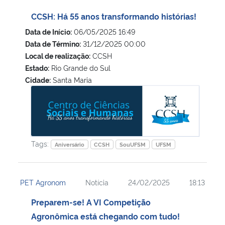
CCSH: Há 55 anos transformando histórias!
Data de Início:
06/05/2025 16:49
Data de Término:
31/12/2025 00:00
Local de realização:
CCSH
Estado:
Rio Grande do Sul
Cidade:
Santa Maria
CCSH: Há 55 anos transformando histórias!
Tags:
Aniversário
CCSH
SouUFSM
UFSM
PET Agronom
Notícia
24/02/2025
18:13
Preparem-se! A VI Competição
Agronômica está chegando com tudo!