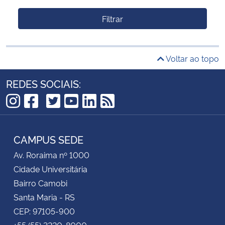
Filtrar
Voltar ao topo
REDES SOCIAIS:
TikTok
Instagram
Facebook
Twitter
YouTube
LinkedIn
RSS
CAMPUS SEDE
Av. Roraima nº 1000
Cidade Universitária
Bairro Camobi
Santa Maria - RS
CEP: 97105-900
+55 (55) 3220-8000