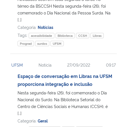
térreo da BSCCSH Nesta segunda-feira (26), foi
comemorado o Dia Nacional da Pessoa Surda. Na
Secretaria-Geral
[…]
Categoria:
Notícias
Secretaria de Governo
Tags:
acessibilidade
Biblioteca
CCSH
Libras
Gabinete de Segurança Institucional
Prograd
surdos
UFSM
Advocacia-Geral da União
UFSM
Notícia
27/09/2022
09:17
Banco Central do Brasil
Espaço de conversação em Libras na UFSM
proporciona integração e inclusão
Planalto
Nesta segunda-feira (26), foi comemorado o Dia
Nacional do Surdo. Na Biblioteca Setorial do
Centro de Ciências Sociais e Humanas (CCSH), é
[…]
Categoria:
Geral