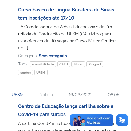
Curso básico de Língua Brasileira de Sinais
tem inscrições até 17/10
A Coordenadoria de Ações Educacionais da Pró-
reitoria de Graduação da UFSM (CAEd/Prograd)
está oferecendo 30 vagas no Curso Básico On-line
de […]
Categoria:
Sem categoria
Tags:
acessibilidade
CAEd
Libras
Prograd
surdos
UFSM
UFSM
Notícia
16/03/2021
08:05
Centro de Educação lança cartilha sobre a
Covid-19 para surdos
A cartilha Covid-19 no foco da acessibilidade para
surdos foi concebida e realizada como trabalho de