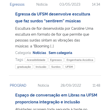
Egressos
Notícia
03/05/2023
14:34
Ministério da Cidadania
Egressa da UFSM desenvolve escultura
Ministério da Saúde
que faz surdos “sentirem” músicas
Escultura de flor desenvolvida por Caroline Uma
Ministério de Minas e Energia
escultura em formato de flor que permite que
pessoas surdas sintam as vibrações das
Ministério da Ciência, Tecnologia, Inovações e Comunicações
músicas: a “Blooming […]
Categoria:
Notícias
,
Sem categoria
Ministério do Meio Ambiente
Tags:
Acessibilidade
Egressos
Engenharia Acústica
graduação
Inclusão
Surdos
UFSM
Ministério do Turismo
Ministério do Desenvolvimento Regional
PROGRAD
Notícia
28/09/2022
11:48
Espaço de conversação em Libras na UFSM
Controladoria-Geral da União
proporciona integração e inclusão
Ministério da Mulher, da Família e dos Direitos Humanos
Atividades ocorrem toda segunda à tarde no