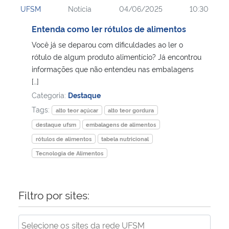
UFSM
Notícia
04/06/2025
10:30
Ministério da Cidadania
Entenda como ler rótulos de alimentos
Ministério da Saúde
Você já se deparou com dificuldades ao ler o
rótulo de algum produto alimentício? Já encontrou
Ministério de Minas e Energia
informações que não entendeu nas embalagens
[…]
Ministério da Ciência, Tecnologia, Inovações e Comunicações
Categoria:
Destaque
Tags:
alto teor açúcar
alto teor gordura
Ministério do Meio Ambiente
destaque ufsm
embalagens de alimentos
rótulos de alimentos
tabela nutricional
Ministério do Turismo
Tecnologia de Alimentos
Ministério do Desenvolvimento Regional
Filtro por sites:
Controladoria-Geral da União
Ministério da Mulher, da Família e dos Direitos Humanos