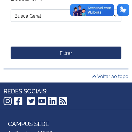
Filtrar
Voltar ao topo
REDES SOCIAIS:
TikTok
Instagram
Facebook
Twitter
YouTube
LinkedIn
RSS
CAMPUS SEDE