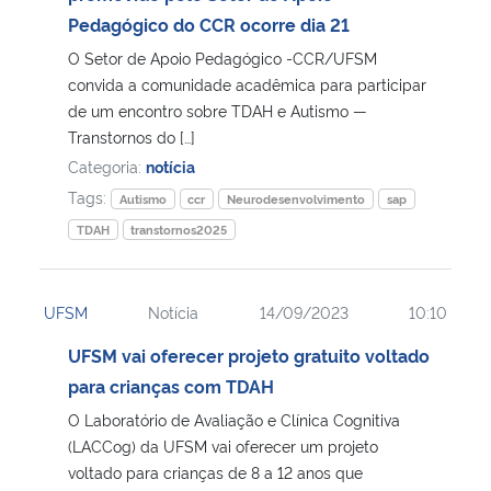
Pedagógico do CCR ocorre dia 21
Secretaria-Geral
O Setor de Apoio Pedagógico -CCR/UFSM
convida a comunidade acadêmica para participar
Secretaria de Governo
de um encontro sobre TDAH e Autismo —
Transtornos do […]
Categoria:
notícia
Gabinete de Segurança Institucional
Tags:
Autismo
ccr
Neurodesenvolvimento
sap
Advocacia-Geral da União
TDAH
transtornos2025
Banco Central do Brasil
UFSM
Notícia
14/09/2023
10:10
Planalto
UFSM vai oferecer projeto gratuito voltado
para crianças com TDAH
O Laboratório de Avaliação e Clínica Cognitiva
(LACCog) da UFSM vai oferecer um projeto
voltado para crianças de 8 a 12 anos que