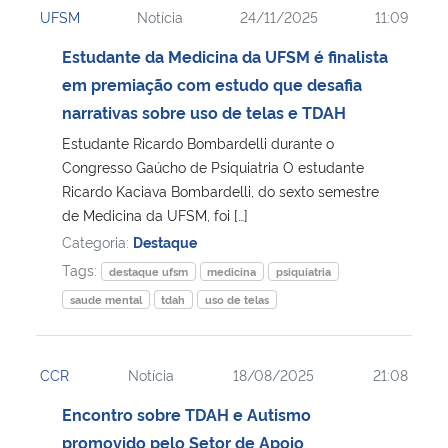
UFSM
Notícia
24/11/2025
11:09
Ministério da Cidadania
Estudante da Medicina da UFSM é finalista
Ministério da Saúde
em premiação com estudo que desafia
narrativas sobre uso de telas e TDAH
Ministério de Minas e Energia
Estudante Ricardo Bombardelli durante o
Congresso Gaúcho de Psiquiatria O estudante
Ministério da Ciência, Tecnologia, Inovações e Comunicações
Ricardo Kaciava Bombardelli, do sexto semestre
de Medicina da UFSM, foi […]
Ministério do Meio Ambiente
Categoria:
Destaque
Tags:
destaque ufsm
medicina
psiquiatria
Ministério do Turismo
saude mental
tdah
uso de telas
Ministério do Desenvolvimento Regional
CCR
Notícia
18/08/2025
21:08
Controladoria-Geral da União
Encontro sobre TDAH e Autismo
promovido pelo Setor de Apoio
Ministério da Mulher, da Família e dos Direitos Humanos