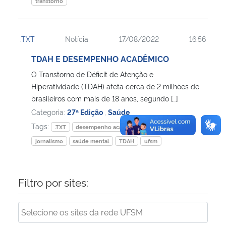
transtorno
.TXT
Notícia
17/08/2022
16:56
TDAH E DESEMPENHO ACADÊMICO
O Transtorno de Déficit de Atenção e
Hiperatividade (TDAH) afeta cerca de 2 milhões de
brasileiros com mais de 18 anos, segundo […]
Categoria:
27ª Edição
,
Saúde
Tags:
.TXT
desempenho acadêmico
ed27
jornalismo
saúde mental
TDAH
ufsm
Filtro por sites: