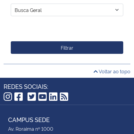
Filtrar
Voltar ao topo
REDES SOCIAIS:
TikTok
Instagram
Facebook
Twitter
YouTube
LinkedIn
RSS
CAMPUS SEDE
Av. Roraima nº 1000