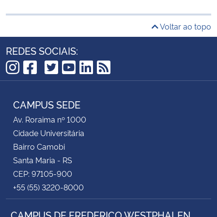
Voltar ao topo
REDES SOCIAIS:
TikTok
Instagram
Facebook
Twitter
YouTube
LinkedIn
RSS
CAMPUS SEDE
Av. Roraima nº 1000
Cidade Universitária
Bairro Camobi
Santa Maria - RS
CEP: 97105-900
+55 (55) 3220-8000
CAMPUS DE FREDERICO WESTPHALEN