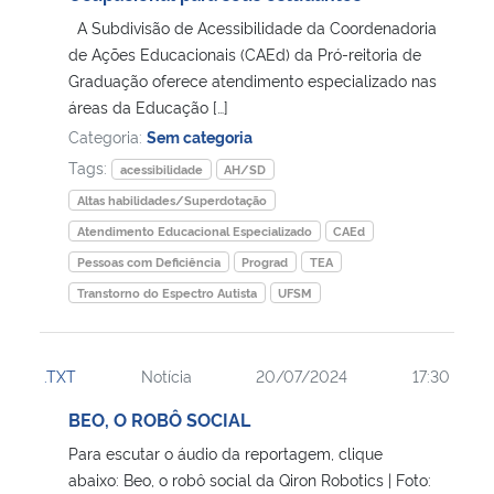
A Subdivisão de Acessibilidade da Coordenadoria
Secretaria-Geral
de Ações Educacionais (CAEd) da Pró-reitoria de
Graduação oferece atendimento especializado nas
áreas da Educação […]
Secretaria de Governo
Categoria:
Sem categoria
Tags:
Gabinete de Segurança Institucional
acessibilidade
AH/SD
Altas habilidades/Superdotação
Advocacia-Geral da União
Atendimento Educacional Especializado
CAEd
Pessoas com Deficiência
Prograd
TEA
Banco Central do Brasil
Transtorno do Espectro Autista
UFSM
Planalto
.TXT
Notícia
20/07/2024
17:30
BEO, O ROBÔ SOCIAL
Para escutar o áudio da reportagem, clique
abaixo: Beo, o robô social da Qiron Robotics | Foto: