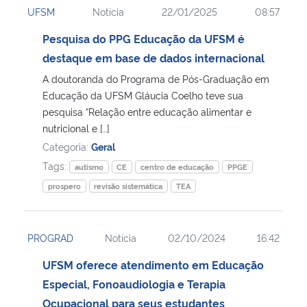
UFSM
Notícia
22/01/2025
08:57
Ministério da Cidadania
Pesquisa do PPG Educação da UFSM é
Ministério da Saúde
destaque em base de dados internacional
A doutoranda do Programa de Pós-Graduação em
Ministério de Minas e Energia
Educação da UFSM Gláucia Coelho teve sua
pesquisa “Relação entre educação alimentar e
Ministério da Ciência, Tecnologia, Inovações e Comunicações
nutricional e […]
Categoria:
Geral
Ministério do Meio Ambiente
Tags:
autismo
CE
centro de educação
PPGE
prospero
revisão sistemática
TEA
Ministério do Turismo
Ministério do Desenvolvimento Regional
PROGRAD
Notícia
02/10/2024
16:42
UFSM oferece atendimento em Educação
Controladoria-Geral da União
Especial, Fonoaudiologia e Terapia
Ocupacional para seus estudantes
Ministério da Mulher, da Família e dos Direitos Humanos