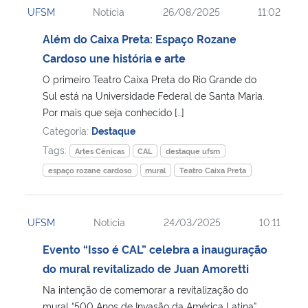
UFSM
Notícia
26/08/2025
11:02
Ministério da Cidadania
Além do Caixa Preta: Espaço Rozane
Ministério da Saúde
Cardoso une história e arte
O primeiro Teatro Caixa Preta do Rio Grande do
Ministério de Minas e Energia
Sul está na Universidade Federal de Santa Maria.
Por mais que seja conhecido […]
Ministério da Ciência, Tecnologia, Inovações e Comunicações
Categoria:
Destaque
Tags:
Artes Cênicas
CAL
destaque ufsm
Ministério do Meio Ambiente
espaço rozane cardoso
mural
Teatro Caixa Preta
Ministério do Turismo
UFSM
Notícia
24/03/2025
10:11
Ministério do Desenvolvimento Regional
Evento “Isso é CAL” celebra a inauguração
do mural revitalizado de Juan Amoretti
Controladoria-Geral da União
Na intenção de comemorar a revitalização do
Ministério da Mulher, da Família e dos Direitos Humanos
mural “500 Anos de Invasão da América Latina”,