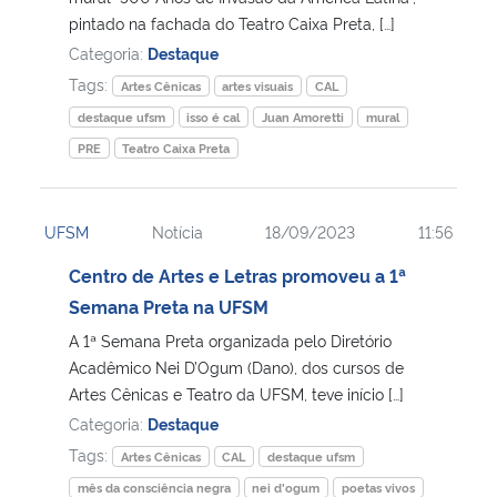
pintado na fachada do Teatro Caixa Preta, […]
Secretaria-Geral
Categoria:
Destaque
Tags:
Artes Cênicas
artes visuais
CAL
Secretaria de Governo
destaque ufsm
isso é cal
Juan Amoretti
mural
PRE
Teatro Caixa Preta
Gabinete de Segurança Institucional
Advocacia-Geral da União
UFSM
Notícia
18/09/2023
11:56
Centro de Artes e Letras promoveu a 1ª
Banco Central do Brasil
Semana Preta na UFSM
A 1ª Semana Preta organizada pelo Diretório
Planalto
Acadêmico Nei D’Ogum (Dano), dos cursos de
Artes Cênicas e Teatro da UFSM, teve início […]
Categoria:
Destaque
Tags:
Artes Cênicas
CAL
destaque ufsm
mês da consciência negra
nei d'ogum
poetas vivos