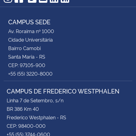
TikTok
Instagram
Facebook
Twitter
YouTube
LinkedIn
RSS
CAMPUS SEDE
Av. Roraima nº 1000
Cidade Universitária
Bairro Camobi
Santa Maria - RS
CEP: 97105-900
+55 (55) 3220-8000
CAMPUS DE FREDERICO WESTPHALEN
Linha 7 de Setembro, s/n
BR 386 Km 40
Frederico Westphalen - RS
CEP: 98400-000
+55 (55) 3744-0600