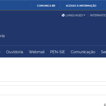
COMUNICA BR
ACESSO À INFORMAÇÃO
Ministério da Defesa
Ministério das Relações
Mini
IR
LANGUAGES
INTERNATI
Exteriores
PARA
O
Ministério da Cidadania
Ministério da Saúde
Mini
CONTEÚDO
ria
o
Ouvidoria
Webmail
PEN-SIE
Comunicação
Se
Ministério do
Controladoria-Geral da
Mini
Desenvolvimento Regional
União
Famí
Hum
Advocacia-Geral da União
Banco Central do Brasil
Plan
P