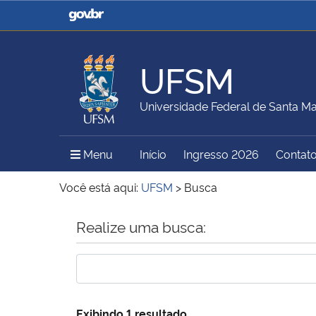
Casa Civil
Ministério da Justiça e
Segurança Pública
UFSM
Ministério da Agricultura,
Ministério da Educação
Universidade Federal de Santa Ma
Pecuária e Abastecimento
Menu Principal do Sítio
Menu
Início
Ingresso 2026
Contat
Ministério do Meio Ambiente
Ministério do Turismo
Você está aqui:
UFSM
>
Busca
Início do conteúdo
Realize uma busca:
Secretaria de Governo
Gabinete de Segurança
Institucional
Exibindo 1 resultado