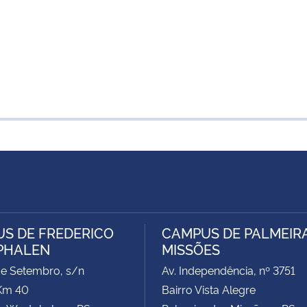
S DE FREDERICO
CAMPUS DE PALMEIR
PHALEN
MISSÕES
de Setembro, s/n
Av. Independência, nº 3751
Km 40
Bairro Vista Alegre