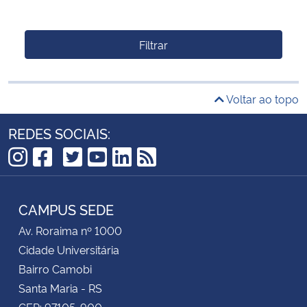
Filtrar
Voltar ao topo
REDES SOCIAIS:
TikTok
Instagram
Facebook
Twitter
YouTube
LinkedIn
RSS
CAMPUS SEDE
Av. Roraima nº 1000
Cidade Universitária
Bairro Camobi
Santa Maria - RS
CEP: 97105-900