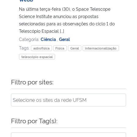
Na última terça-feira (30), o Space Telescope
Secretaria-Geral
Science Institute anunciou as propostas
selecionadas para as observações do ciclo 1 do
Secretaria de Governo
Telescópio Espacial […]
Categoria:
Ciência
,
Geral
Gabinete de Segurança Institucional
Tags:
astrofísica
Física
Geral
internacionalização
telescópio espacial
Advocacia-Geral da União
Banco Central do Brasil
Filtro por sites:
Planalto
Filtro por Tag(s):