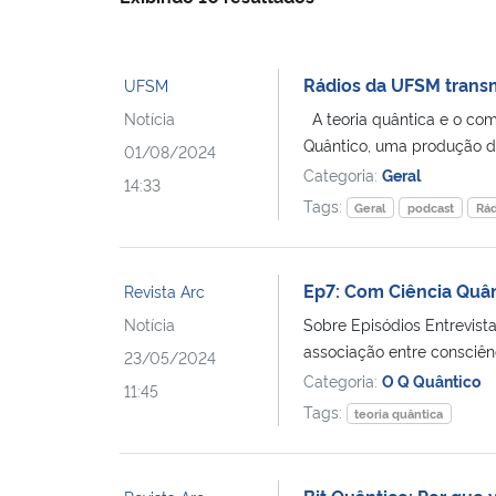
Rádios da UFSM trans
UFSM
Notícia
A teoria quântica e o com
Quântico, uma produção da
01/08/2024
Categoria:
Geral
14:33
Tags:
Geral
podcast
Rád
Ep7: Com Ciência Quân
Revista Arc
Notícia
Sobre Episódios Entrevis
associação entre consciênc
23/05/2024
Categoria:
O Q Quântico
11:45
Tags:
teoria quântica
Bit Quântico: Por que 