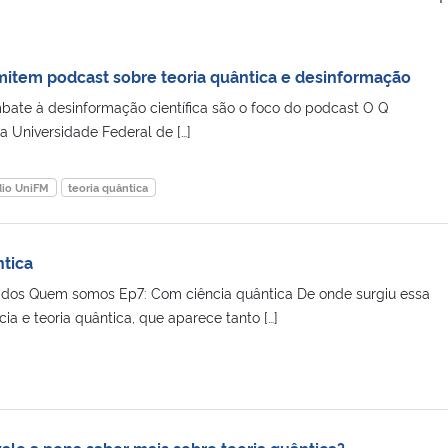
mitem podcast sobre teoria quântica e desinformação
bate à desinformação científica são o foco do podcast O Q
 Universidade Federal de […]
io UniFM
teoria quântica
tica
tados Quem somos Ep7: Com ciência quântica De onde surgiu essa
ia e teoria quântica, que aparece tanto […]
vale a pena saber mais sobre teoria quântica?