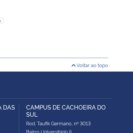
o
Voltar ao topo
A DAS
CAMPUS DE CACHOEIRA DO
SUL
Rod. Taufik Germano, nº 3013
Bairro Universitário II