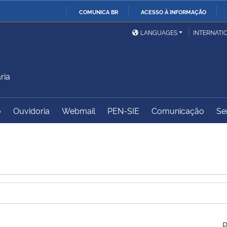
COMUNICA BR
ACESSO À INFORMAÇÃO
Ministério da Defesa
Ministério das Relações
Mini
IR
LANGUAGES
INTERNATI
Exteriores
PARA
O
Ministério da Cidadania
Ministério da Saúde
Mini
CONTEÚDO
ria
o
Ouvidoria
Webmail
PEN-SIE
Comunicação
Se
Ministério do
Controladoria-Geral da
Mini
Desenvolvimento Regional
União
Famí
Hum
Advocacia-Geral da União
Banco Central do Brasil
Plan
P