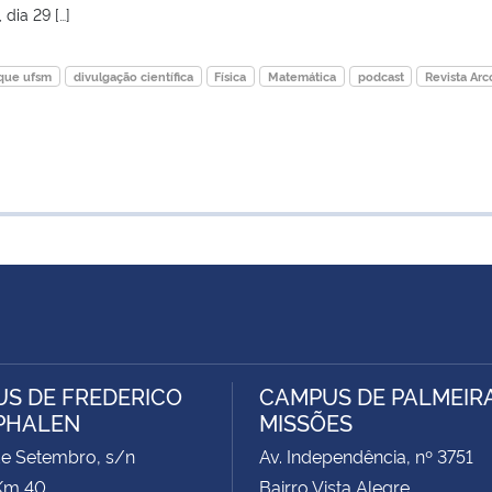
 dia 29 […]
que ufsm
divulgação científica
Física
Matemática
podcast
Revista Arc
S DE FREDERICO
CAMPUS DE PALMEIR
PHALEN
MISSÕES
de Setembro, s/n
Av. Independência, nº 3751
Km 40
Bairro Vista Alegre