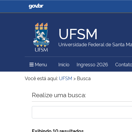
Casa Civil
Ministério da Justiça e
Segurança Pública
UFSM
Ministério da Agricultura,
Ministério da Educação
Universidade Federal de Santa Ma
Pecuária e Abastecimento
Menu Principal do Sítio
Menu
Início
Ingresso 2026
Contat
Ministério do Meio Ambiente
Ministério do Turismo
Você está aqui:
UFSM
>
Busca
Início do conteúdo
Realize uma busca:
Secretaria de Governo
Gabinete de Segurança
Institucional
Exibindo 10 resultados