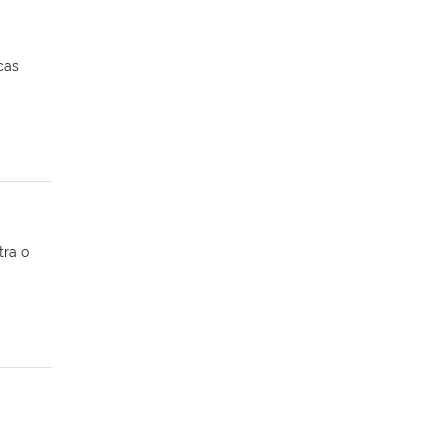
cas
tra o