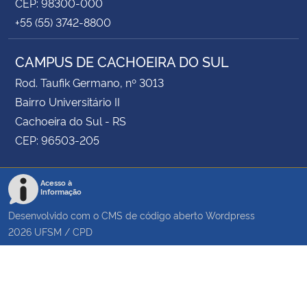
CEP: 98300-000
+55 (55) 3742-8800
CAMPUS DE CACHOEIRA DO SUL
Rod. Taufik Germano, nº 3013
Bairro Universitário II
Cachoeira do Sul - RS
CEP: 96503-205
Acesso à
Informação
Desenvolvido com o CMS de código aberto
Wordpress
2026
UFSM
/
CPD