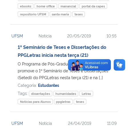
ebooks
home office
manancial
portal da capes
repositorio UFSM
santa maria
teses
UFSM
Notícia
20/05/2019
10:55
1º Seminário de Teses e Dissertações do
PPGLetras inicia nesta terça (21)
O Programa de Pós-Graduação em Letras
promove o 1º Seminário de Teses e Dissertações
(Setedi) do PPGLetras nesta terça (21) e na […]
Categoria:
Estudantes
Tags:
dissertações
humanidades
Letras
Notícias para Alunos
ppgletras
teses
UFSM
Notícia
24/04/2019
11:09