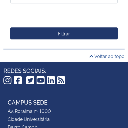
Filtrar
Voltar ao topo
REDES SOCIAIS:
TikTok
Instagram
Facebook
Twitter
YouTube
LinkedIn
RSS
CAMPUS SEDE
Av. Roraima nº 1000
Cidade Universitária
Bairro Camobi