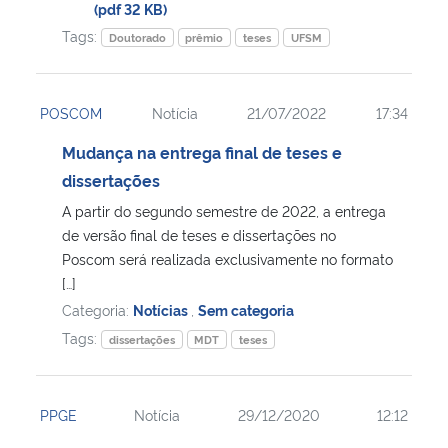
(pdf 32 KB)
Tags:
Doutorado
prêmio
teses
UFSM
Secretaria-Geral
Secretaria de Governo
POSCOM
Notícia
21/07/2022
17:34
Mudança na entrega final de teses e
Gabinete de Segurança Institucional
dissertações
Advocacia-Geral da União
A partir do segundo semestre de 2022, a entrega
de versão final de teses e dissertações no
Poscom será realizada exclusivamente no formato
Banco Central do Brasil
[…]
Categoria:
Notícias
,
Sem categoria
Planalto
Tags:
dissertações
MDT
teses
PPGE
Notícia
29/12/2020
12:12