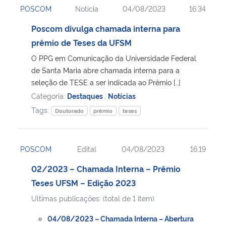
POSCOM
Notícia
04/08/2023
16:34
Ministério da Cidadania
Poscom divulga chamada interna para
Ministério da Saúde
prêmio de Teses da UFSM
O PPG em Comunicação da Universidade Federal
Ministério de Minas e Energia
de Santa Maria abre chamada interna para a
seleção de TESE a ser indicada ao Prêmio […]
Ministério da Ciência, Tecnologia, Inovações e Comunicações
Categoria:
Destaques
,
Notícias
Tags:
Doutorado
prêmio
teses
Ministério do Meio Ambiente
Ministério do Turismo
POSCOM
Edital
04/08/2023
16:19
02/2023 – Chamada Interna – Prêmio
Ministério do Desenvolvimento Regional
Teses UFSM – Edição 2023
Controladoria-Geral da União
Ultimas publicações: (total de 1 item)
04/08/2023 – Chamada Interna – Abertura
Ministério da Mulher, da Família e dos Direitos Humanos