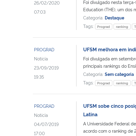
Foi divulgado nesta terça-
26/02/2020
Education (THE), um dos m
07:03
Categoria:
Destaque
Tags:
Prograd
ranking
UFSM melhora em indi
PROGRAD
Notícia
Foi divulgada em setembro
principais rankings do Ensi
23/09/2019
Categoria:
Sem categoria
19:35
Tags:
Prograd
ranking
UFSM sobe cinco posi
PROGRAD
Latina
Notícia
A Universidade Federal de
04/07/2019
acordo com o ranking de 20
17:00