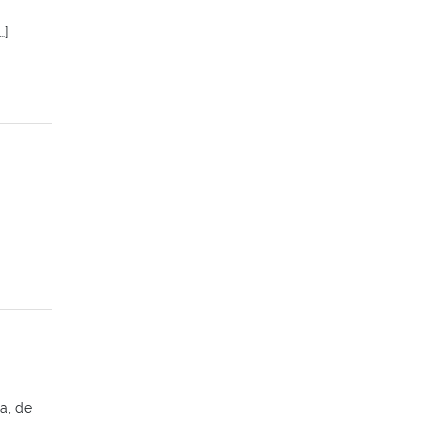
…]
a, de