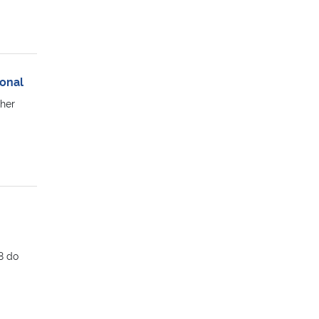
onal
gher
8 do