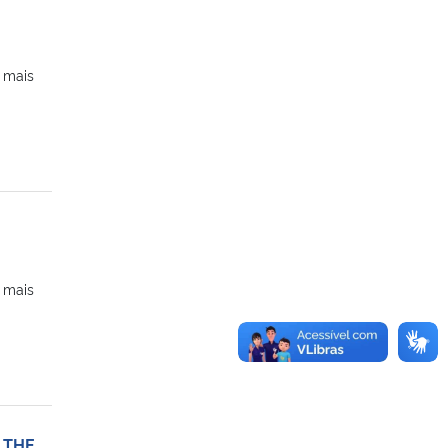
 mais
 mais
a THE