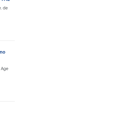
, de
 no
n Age