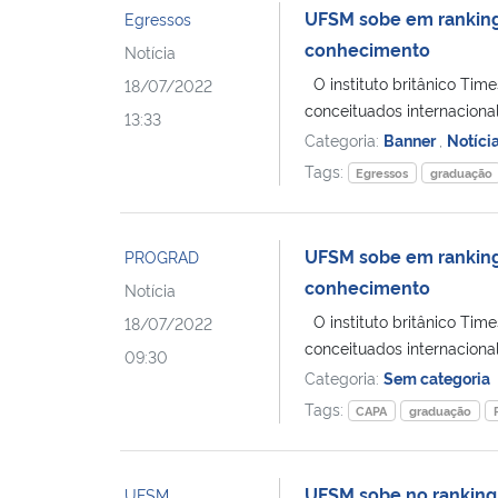
UFSM sobe em ranking 
Egressos
conhecimento
Notícia
O instituto britânico Tim
18/07/2022
conceituados internacionalm
13:33
Categoria:
Banner
,
Notíci
Tags:
Egressos
graduação
UFSM sobe em ranking 
PROGRAD
conhecimento
Notícia
O instituto britânico Tim
18/07/2022
conceituados internacionalm
09:30
Categoria:
Sem categoria
Tags:
CAPA
graduação
UFSM sobe no ranking
UFSM