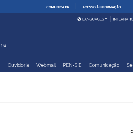
COMUNICA BR
ACESSO À INFORMAÇÃO
Ministério da Defesa
Ministério das Relações
Mini
IR
LANGUAGES
INTERNATI
Exteriores
PARA
O
Ministério da Cidadania
Ministério da Saúde
Mini
CONTEÚDO
ria
o
Ouvidoria
Webmail
PEN-SIE
Comunicação
Se
Ministério do
Controladoria-Geral da
Mini
Desenvolvimento Regional
União
Famí
Hum
Advocacia-Geral da União
Banco Central do Brasil
Plan
P