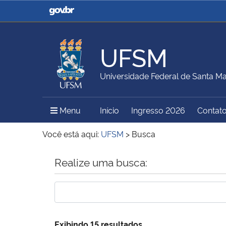
Casa Civil
Ministério da Justiça e
Segurança Pública
UFSM
Ministério da Agricultura,
Ministério da Educação
Universidade Federal de Santa Ma
Pecuária e Abastecimento
Menu Principal do Sítio
Menu
Início
Ingresso 2026
Contat
Ministério do Meio Ambiente
Ministério do Turismo
Você está aqui:
UFSM
>
Busca
Início do conteúdo
Realize uma busca:
Secretaria de Governo
Gabinete de Segurança
Institucional
Exibindo 15 resultados