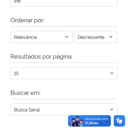
Secretaria-Geral
Ordenar por:
Secretaria de Governo
Gabinete de Segurança Institucional
Resultados por página:
Advocacia-Geral da União
Banco Central do Brasil
Planalto
Buscar em: