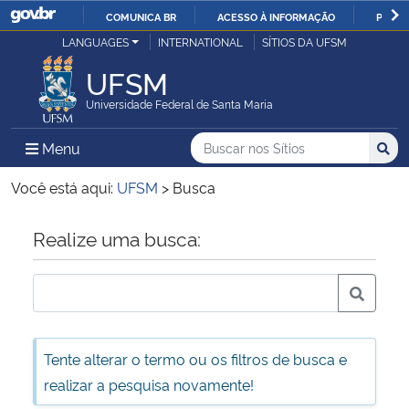
COMUNICA BR
ACESSO À INFORMAÇÃO
PARTI
Casa Civil
LANGUAGES
INTERNATIONAL
SÍTIOS DA UFSM
IR
PARA
UFSM
Ministério da Justiça e Segurança Pública
O
Universidade Federal de Santa Maria
CONTEÚDO
Ministério da Defesa
Buscar no nos Sítios
Busca
Busca:
Menu Principal do Sítio
Menu
Busc
Ministério das Relações Exteriores
Você está aqui:
UFSM
>
Busca
Ministério da Economia
Início do conteúdo
Realize uma busca:
Ministério da Infraestrutura
Ministério da Agricultura, Pecuária e Abastecimento
Tente alterar o termo ou os filtros de busca e
Ministério da Educação
realizar a pesquisa novamente!