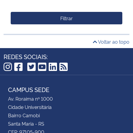
Filtrar
Voltar ao topo
REDES SOCIAIS:
TikTok
Instagram
Facebook
Twitter
YouTube
LinkedIn
RSS
CAMPUS SEDE
Av. Roraima nº 1000
Cidade Universitária
Bairro Camobi
Santa Maria - RS
CEP: 97105-900