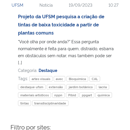
UFSM
Notícia
19/09/2023
10:27
Ministério da Cidadania
Projeto da UFSM pesquisa a criação de
Ministério da Saúde
tintas de baixa toxicidade a partir de
plantas comuns
Ministério de Minas e Energia
“Você olha por onde anda?” Essa pergunta
normalmente é feita para quem, distraído, esbarra
Ministério da Ciência, Tecnologia, Inovações e Comunicações
em obstáculos sem notar, mas também pode ser
[…]
Ministério do Meio Ambiente
Categoria:
Destaque
Tags:
artes visuais
avec
Bioquímica
CAL
Ministério do Turismo
destaque ufsm
extensão
jardim botânico
lacria
materiais artísticos
nppn
Pibid
ppgart
química
Ministério do Desenvolvimento Regional
tintas
transdisciplinaridade
Controladoria-Geral da União
Filtro por sites:
Ministério da Mulher, da Família e dos Direitos Humanos