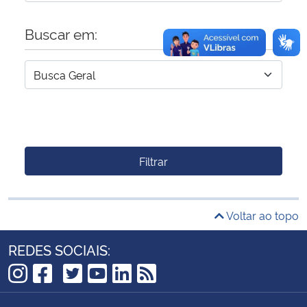
Buscar em:
Filtrar
Voltar ao topo
REDES SOCIAIS:
TikTok
Instagram
Facebook
Twitter
YouTube
LinkedIn
RSS