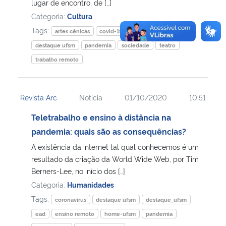
lugar de encontro, de […]
Categoria:
Cultura
Tags:
artes cênicas
covid-19
destaque arco
destaque ufsm
pandemia
sociedade
teatro
trabalho remoto
Revista Arc
Notícia
01/10/2020
10:51
Teletrabalho e ensino à distância na
pandemia: quais são as consequências?
A existência da internet tal qual conhecemos é um
resultado da criação da World Wide Web, por Tim
Berners-Lee, no início dos […]
Categoria:
Humanidades
Tags:
coronavírus
destaque ufsm
destaque_ufsm
ead
ensino remoto
home-ufsm
pandemia