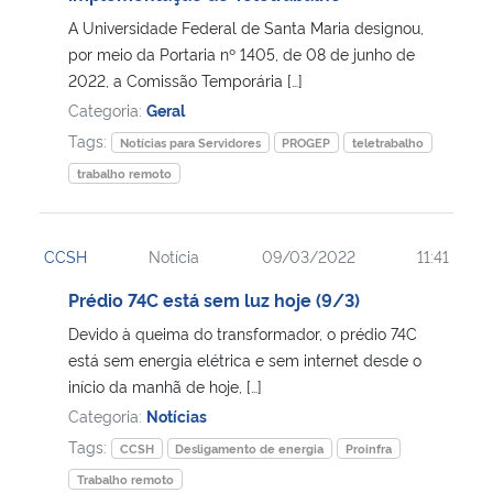
A Universidade Federal de Santa Maria designou,
Secretaria-Geral
por meio da Portaria nº 1405, de 08 de junho de
2022, a Comissão Temporária […]
Categoria:
Geral
Secretaria de Governo
Tags:
Notícias para Servidores
PROGEP
teletrabalho
Gabinete de Segurança Institucional
trabalho remoto
Advocacia-Geral da União
CCSH
Notícia
09/03/2022
11:41
Banco Central do Brasil
Prédio 74C está sem luz hoje (9/3)
Devido à queima do transformador, o prédio 74C
Planalto
está sem energia elétrica e sem internet desde o
início da manhã de hoje, […]
Categoria:
Notícias
Tags:
CCSH
Desligamento de energia
Proinfra
Trabalho remoto