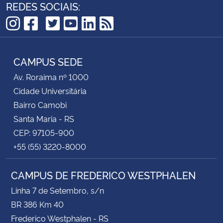
REDES SOCIAIS:
TikTok
Instagram
Facebook
Twitter
YouTube
LinkedIn
RSS
CAMPUS SEDE
Av. Roraima nº 1000
Cidade Universitária
Bairro Camobi
Santa Maria - RS
CEP: 97105-900
+55 (55) 3220-8000
CAMPUS DE FREDERICO WESTPHALEN
Linha 7 de Setembro, s/n
BR 386 Km 40
Frederico Westphalen - RS