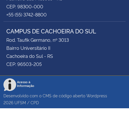
CEP: 98300-000
+55 (55) 3742-8800
CAMPUS DE CACHOEIRA DO SUL
Rod. Taufik Germano, nº 3013
Bairro Universitário II
Cachoeira do Sul - RS
CEP: 96503-205
Acesso à
Informação
Desenvolvido com o CMS de código aberto
Wordpress
2026
UFSM
/
CPD