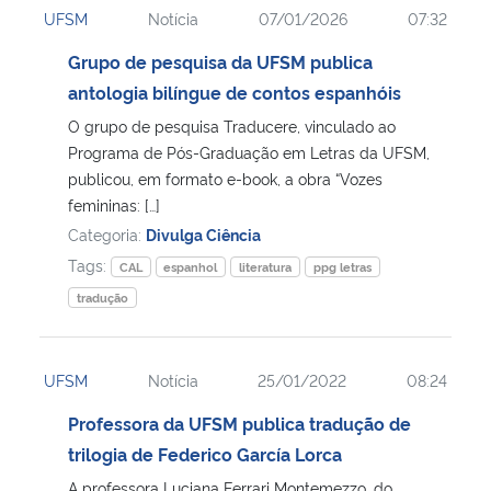
UFSM
Notícia
07/01/2026
07:32
Ministério da Cidadania
Grupo de pesquisa da UFSM publica
Ministério da Saúde
antologia bilíngue de contos espanhóis
O grupo de pesquisa Traducere, vinculado ao
Ministério de Minas e Energia
Programa de Pós-Graduação em Letras da UFSM,
publicou, em formato e-book, a obra “Vozes
Ministério da Ciência, Tecnologia, Inovações e Comunicações
femininas: […]
Categoria:
Divulga Ciência
Ministério do Meio Ambiente
Tags:
CAL
espanhol
literatura
ppg letras
tradução
Ministério do Turismo
Ministério do Desenvolvimento Regional
UFSM
Notícia
25/01/2022
08:24
Professora da UFSM publica tradução de
Controladoria-Geral da União
trilogia de Federico García Lorca
Ministério da Mulher, da Família e dos Direitos Humanos
A professora Luciana Ferrari Montemezzo, do