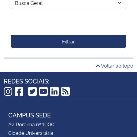
Filtrar
Voltar ao topo
REDES SOCIAIS:
TikTok
Instagram
Facebook
Twitter
YouTube
LinkedIn
RSS
CAMPUS SEDE
Av. Roraima nº 1000
Cidade Universitária