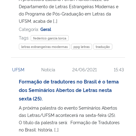
Departamento de Letras Estrangeiras Modernas e
do Programa de Pós-Graduação em Letras da
Secretaria-Geral
UFSM, acaba de […]
Categoria:
Geral
Secretaria de Governo
Tags:
federico garcía lorca
Gabinete de Segurança Institucional
letras estrangeiras modernas
ppg letras
tradução
Advocacia-Geral da União
UFSM
Notícia
24/06/2021
15:43
Banco Central do Brasil
Formação de tradutores no Brasil é o tema
dos Seminários Abertos de Letras nesta
Planalto
sexta (25).
A próxima palestra do evento Seminários Abertos
das Letras/UFSM acontecerá na sexta-feira (25).
O título da palestra será: Formação de Tradutores
no Brasil: história, […]