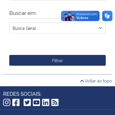
Buscar em:
Filtrar
Voltar ao topo
REDES SOCIAIS:
TikTok
Instagram
Facebook
Twitter
YouTube
LinkedIn
RSS