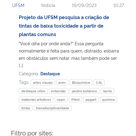
UFSM
Notícia
19/09/2023
10:27
Ministério da Cidadania
Projeto da UFSM pesquisa a criação de
Ministério da Saúde
tintas de baixa toxicidade a partir de
plantas comuns
Ministério de Minas e Energia
“Você olha por onde anda?” Essa pergunta
normalmente é feita para quem, distraído, esbarra
Ministério da Ciência, Tecnologia, Inovações e Comunicações
em obstáculos sem notar, mas também pode ser
[…]
Ministério do Meio Ambiente
Categoria:
Destaque
Tags:
artes visuais
avec
Bioquímica
CAL
Ministério do Turismo
destaque ufsm
extensão
jardim botânico
lacria
materiais artísticos
nppn
Pibid
ppgart
química
Ministério do Desenvolvimento Regional
tintas
transdisciplinaridade
Controladoria-Geral da União
Filtro por sites:
Ministério da Mulher, da Família e dos Direitos Humanos