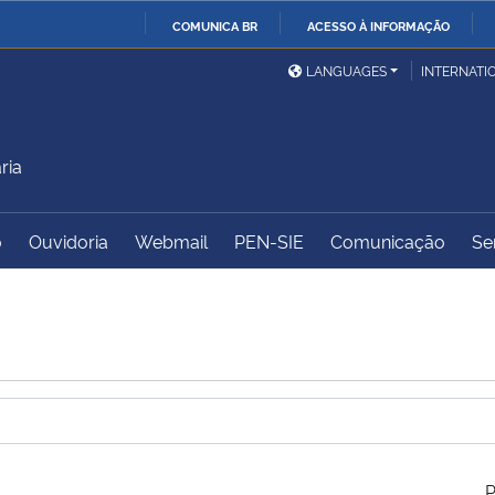
COMUNICA BR
ACESSO À INFORMAÇÃO
Ministério da Defesa
Ministério das Relações
Mini
IR
LANGUAGES
INTERNATI
Exteriores
PARA
O
Ministério da Cidadania
Ministério da Saúde
Mini
CONTEÚDO
ria
o
Ouvidoria
Webmail
PEN-SIE
Comunicação
Se
Ministério do
Controladoria-Geral da
Mini
Desenvolvimento Regional
União
Famí
Hum
Advocacia-Geral da União
Banco Central do Brasil
Plan
P