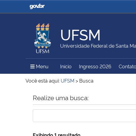
Casa Civil
Ministério da Justiça e
Segurança Pública
UFSM
Ministério da Agricultura,
Ministério da Educação
Universidade Federal de Santa Ma
Pecuária e Abastecimento
Menu Principal do Sítio
Menu
Início
Ingresso 2026
Contat
Ministério do Meio Ambiente
Ministério do Turismo
Você está aqui:
UFSM
>
Busca
Início do conteúdo
Realize uma busca:
Secretaria de Governo
Gabinete de Segurança
Institucional
Exibindo 1 resultado