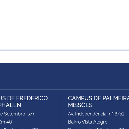
S DE FREDERICO
CAMPUS DE PALMEIR
PHALEN
MISSÕES
de Setembro, s/n
Av. Independência, nº 3751
Km 40
Bairro Vista Alegre