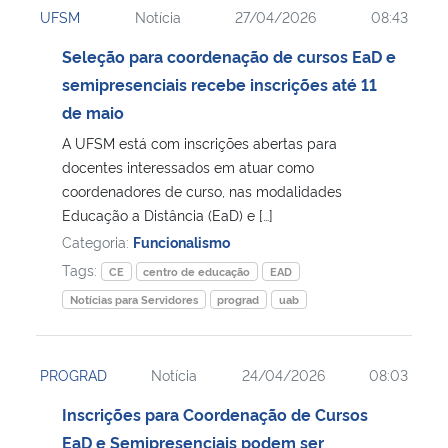
UFSM
Notícia
27/04/2026
08:43
Ministério da Cidadania
Seleção para coordenação de cursos EaD e
Ministério da Saúde
semipresenciais recebe inscrições até 11
de maio
Ministério de Minas e Energia
A UFSM está com inscrições abertas para
docentes interessados em atuar como
Ministério da Ciência, Tecnologia, Inovações e Comunicações
coordenadores de curso, nas modalidades
Educação a Distância (EaD) e […]
Ministério do Meio Ambiente
Categoria:
Funcionalismo
Tags:
CE
centro de educação
EAD
Ministério do Turismo
Notícias para Servidores
prograd
uab
Ministério do Desenvolvimento Regional
PROGRAD
Notícia
24/04/2026
08:03
Controladoria-Geral da União
Inscrições para Coordenação de Cursos
EaD e Semipresenciais podem ser
Ministério da Mulher, da Família e dos Direitos Humanos