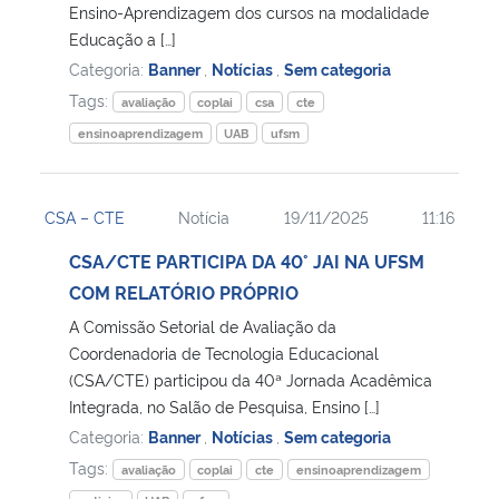
Ensino-Aprendizagem dos cursos na modalidade
Educação a […]
Categoria:
Banner
,
Notícias
,
Sem categoria
Tags:
avaliação
coplai
csa
cte
ensinoaprendizagem
UAB
ufsm
CSA – CTE
Notícia
19/11/2025
11:16
CSA/CTE PARTICIPA DA 40° JAI NA UFSM
COM RELATÓRIO PRÓPRIO
A Comissão Setorial de Avaliação da
Coordenadoria de Tecnologia Educacional
(CSA/CTE) participou da 40ª Jornada Acadêmica
Integrada, no Salão de Pesquisa, Ensino […]
Categoria:
Banner
,
Notícias
,
Sem categoria
Tags:
avaliação
coplai
cte
ensinoaprendizagem