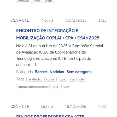
noticias
UAB
ufsm
CSA – CTE
Notícia
10/11/2025
17:18
ENCONTRO DE INTEGRAÇÃO E
MOBILIZAÇÃO COPLAI + CPA + CSAs 2025
No dia 31 de outubro de 2025, a Comissão Setorial
de Avaliação (CSA) da Coordenadoria de
Tecnologia Educacional (CTE) participou do
encontro […]
Categoria:
Banner
,
Notícias
,
Sem categoria
Tags:
avaliação
coplai
cpa
csa
cte
ensinoaprendizagem
UAB
ufsm
CSA – CTE
Notícia
16/10/2025
14:37
DIA DOS PROFESSORES CSA/CTE –