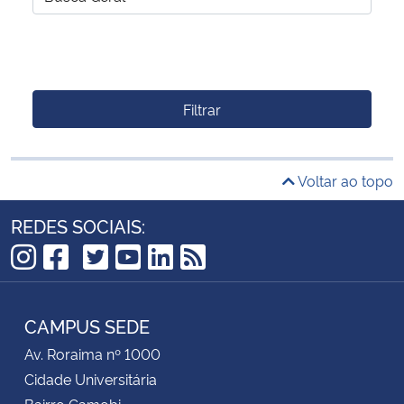
Filtrar
Voltar ao topo
REDES SOCIAIS:
TikTok
Instagram
Facebook
Twitter
YouTube
LinkedIn
RSS
CAMPUS SEDE
Av. Roraima nº 1000
Cidade Universitária
Bairro Camobi