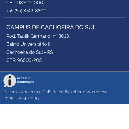
CEP: 98300-000
+55 (55) 3742-8800
CAMPUS DE CACHOEIRA DO SUL
Rod. Taufik Germano, nº 3013
Bairro Universitário II
Cachoeira do Sul - RS
CEP: 96503-205
Acesso à
Informação
Desenvolvido com o CMS de código aberto
Wordpress
2026
UFSM
/
CPD