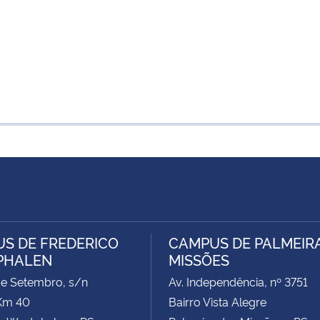
S DE FREDERICO
CAMPUS DE PALMEIR
PHALEN
MISSÕES
de Setembro, s/n
Av. Independência, nº 3751
Km 40
Bairro Vista Alegre