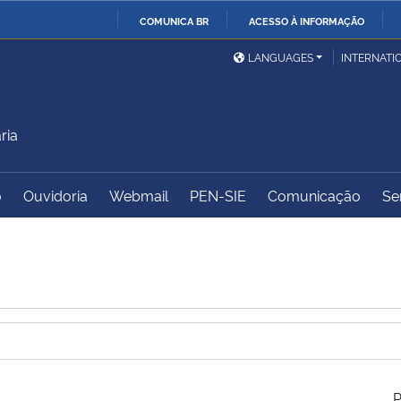
COMUNICA BR
ACESSO À INFORMAÇÃO
Ministério da Defesa
Ministério das Relações
Mini
IR
LANGUAGES
INTERNATI
Exteriores
PARA
O
Ministério da Cidadania
Ministério da Saúde
Mini
CONTEÚDO
ria
o
Ouvidoria
Webmail
PEN-SIE
Comunicação
Se
Ministério do
Controladoria-Geral da
Mini
Desenvolvimento Regional
União
Famí
Hum
Advocacia-Geral da União
Banco Central do Brasil
Plan
P