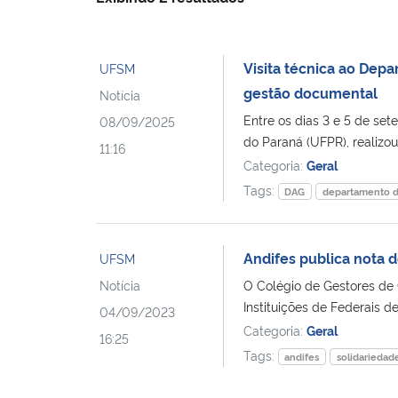
Visita técnica ao Dep
UFSM
gestão documental​
Notícia
Entre os dias 3 e 5 de set
08/09/2025
do Paraná (UFPR), realizou v
11:16
Categoria:
Geral
Tags:
DAG
departamento d
Andifes publica nota 
UFSM
Notícia
O Colégio de Gestores de
Instituições de Federais d
04/09/2023
Categoria:
Geral
16:25
Tags:
andifes
solidariedad