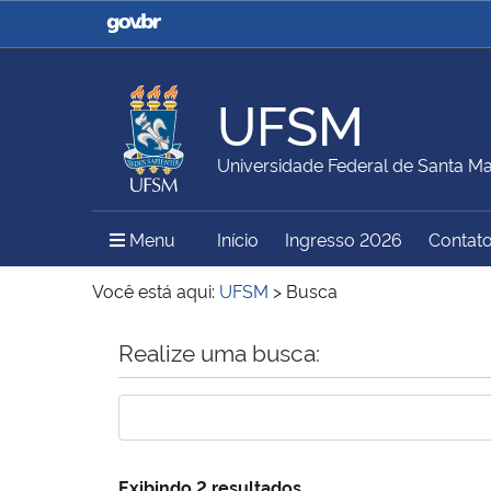
Casa Civil
Ministério da Justiça e
Segurança Pública
UFSM
Ministério da Agricultura,
Ministério da Educação
Universidade Federal de Santa Ma
Pecuária e Abastecimento
Menu Principal do Sítio
Menu
Início
Ingresso 2026
Contat
Ministério do Meio Ambiente
Ministério do Turismo
Você está aqui:
UFSM
>
Busca
Início do conteúdo
Realize uma busca:
Secretaria de Governo
Gabinete de Segurança
Institucional
Exibindo 2 resultados