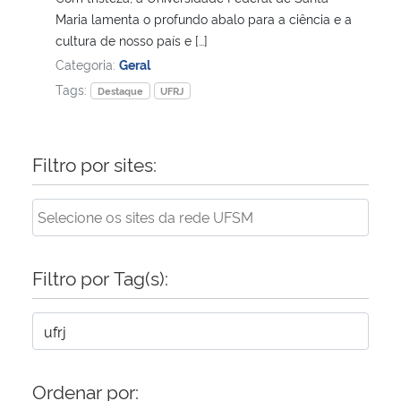
Maria lamenta o profundo abalo para a ciência e a
cultura de nosso país e […]
Secretaria-Geral
Categoria:
Geral
Tags:
Secretaria de Governo
Destaque
UFRJ
Gabinete de Segurança Institucional
Filtro por sites:
Advocacia-Geral da União
Banco Central do Brasil
Filtro por Tag(s):
Planalto
Ordenar por: