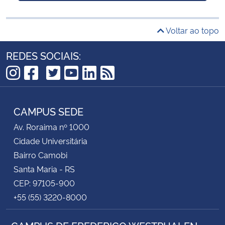
Voltar ao topo
REDES SOCIAIS:
TikTok
Instagram
Facebook
Twitter
YouTube
LinkedIn
RSS
CAMPUS SEDE
Av. Roraima nº 1000
Cidade Universitária
Bairro Camobi
Santa Maria - RS
CEP: 97105-900
+55 (55) 3220-8000