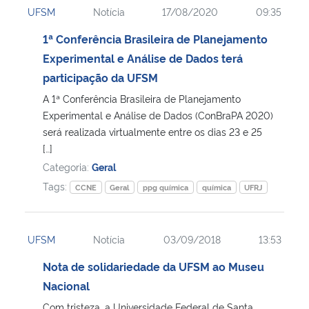
UFSM
Notícia
17/08/2020
09:35
Ministério da Cidadania
1ª Conferência Brasileira de Planejamento
Ministério da Saúde
Experimental e Análise de Dados terá
participação da UFSM
Ministério de Minas e Energia
A 1ª Conferência Brasileira de Planejamento
Experimental e Análise de Dados (ConBraPA 2020)
Ministério da Ciência, Tecnologia, Inovações e Comunicações
será realizada virtualmente entre os dias 23 e 25
[…]
Ministério do Meio Ambiente
Categoria:
Geral
Tags:
CCNE
Geral
ppg química
química
UFRJ
Ministério do Turismo
Ministério do Desenvolvimento Regional
UFSM
Notícia
03/09/2018
13:53
Nota de solidariedade da UFSM ao Museu
Controladoria-Geral da União
Nacional
Ministério da Mulher, da Família e dos Direitos Humanos
Com tristeza, a Universidade Federal de Santa