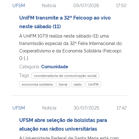
UFSM
Notícia
09/07/2026
17:50
Ministério da Cidadania
UniFM transmite a 32ª Feicoop ao vivo
Ministério da Saúde
neste sábado (11)
A UniFM 107.9 realiza neste sábado (11) uma
Ministério de Minas e Energia
transmissão especial da 32ª Feira Internacional do
Cooperativismo e da Economia Solidária (Feicoop).
Ministério da Ciência, Tecnologia, Inovações e Comunicações
O […]
Categoria:
Comunidade
Ministério do Meio Ambiente
Tags:
coordenadoria de comunicação social
economia solidária
Geral
rádio
UniFM
Ministério do Turismo
Ministério do Desenvolvimento Regional
UFSM
Notícia
30/07/2025
17:42
UFSM abre seleção de bolsistas para
Controladoria-Geral da União
atuação nas rádios universitárias
Ministério da Mulher, da Família e dos Direitos Humanos
A Universidade Federal de Santa Maria está com