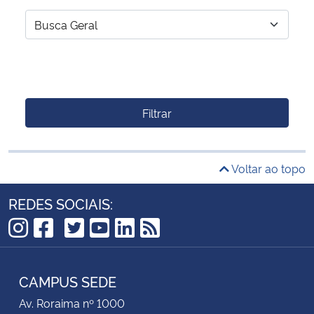
Filtrar
Voltar ao topo
REDES SOCIAIS:
TikTok
Instagram
Facebook
Twitter
YouTube
LinkedIn
RSS
CAMPUS SEDE
Av. Roraima nº 1000