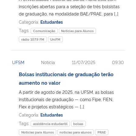
inscrições abertas para a seleção de três bolsistas
de graduação, na modalidade BAE/PRAE, para […]
Secretaria-Geral
Categoria:
Estudantes
Tags:
Secretaria de Governo
Comunicação
Notícias para Alunos
rádio 107.9 FM
UniFM
Gabinete de Segurança Institucional
UFSM
Notícia
11/07/2025
09:30
Advocacia-Geral da União
Bolsas institucionais de graduação terão
Banco Central do Brasil
aumento no valor
A partir de agosto de 2025, na UFSM, as bolsas
Planalto
institucionais de graduação — como Fipe, FiEN,
Fiex e projetos estratégicos — […]
Categoria:
Estudantes
Tags:
assistência estudantil
bolsas
Notícias para Alunos
noticias para alunos
PRAE