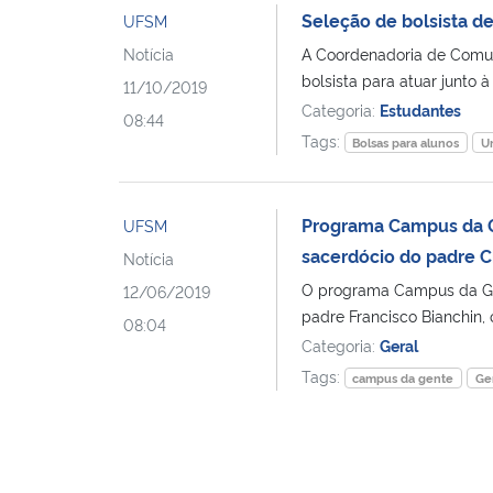
Seleção de bolsista d
UFSM
Notícia
A Coordenadoria de Comuni
bolsista para atuar junto à
11/10/2019
Categoria:
Estudantes
08:44
Tags:
Bolsas para alunos
U
Programa Campus da Ge
UFSM
sacerdócio do padre C
Notícia
O programa Campus da Gent
12/06/2019
padre Francisco Bianchin, o
08:04
Categoria:
Geral
Tags:
campus da gente
Ge