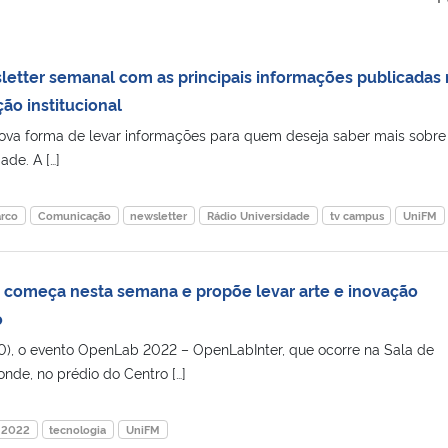
tter semanal com as principais informações publicadas 
ão institucional
a forma de levar informações para quem deseja saber mais sobre
de. A […]
arco
Comunicação
newsletter
Rádio Universidade
tv campus
UniFM
começa nesta semana e propõe levar arte e inovação
o
(10), o evento OpenLab 2022 – OpenLabInter, que ocorre na Sala de
nde, no prédio do Centro […]
 2022
tecnologia
UniFM