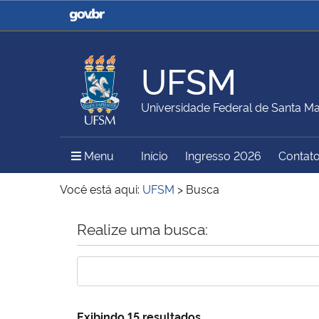
Casa Civil
Ministério da Justiça e
Segurança Pública
UFSM
Ministério da Agricultura,
Ministério da Educação
Universidade Federal de Santa Ma
Pecuária e Abastecimento
Menu Principal do Sítio
Menu
Início
Ingresso 2026
Contat
Ministério do Meio Ambiente
Ministério do Turismo
Você está aqui:
UFSM
>
Busca
Início do conteúdo
Realize uma busca:
Secretaria de Governo
Gabinete de Segurança
Institucional
Exibindo 15 resultados