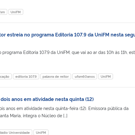
fsm
UniFM
tor estreia no programa Editoria 107.9 da UniFM nesta se
o programa Editoria 107.9 da UniFM, que vai ao ar das 10h às 11h, est
cação
editoria 107.9
palavra de reitor
ufsm60anos
UniFM
dois anos em atividade nesta quinta (12)
s anos em atividade nesta quinta-feira (12). Emissora pública da
nta Maria, integra o Núcleo de […]
Rádio Universidade
UniFM