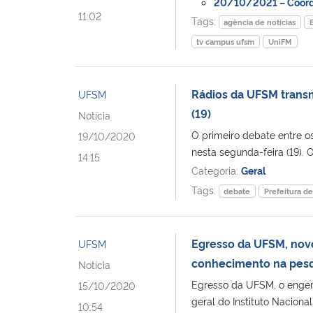
20/10/2021 – Coorde
11:02
Tags:
agência de notícias
tv campus ufsm
UniFM
Rádios da UFSM transm
UFSM
(19)
Notícia
O primeiro debate entre o
19/10/2020
nesta segunda-feira (19). 
14:15
Categoria:
Geral
Tags:
debate
Prefeitura d
Egresso da UFSM, novo
UFSM
conhecimento na pesq
Notícia
Egresso da UFSM, o engenh
15/10/2020
geral do Instituto Nacional
10:54