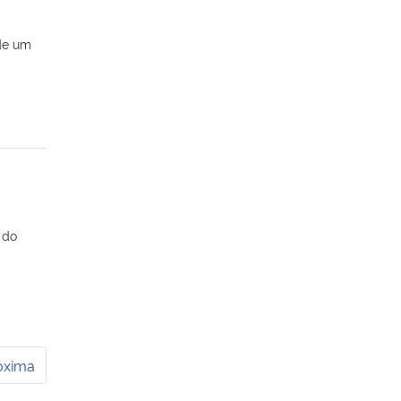
 de um
 do
óxima