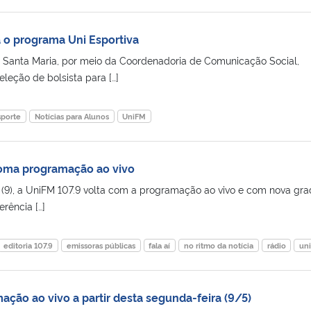
 o programa Uni Esportiva
 Santa Maria, por meio da Coordenadoria de Comunicação Social,
eleção de bolsista para […]
sporte
Notícias para Alunos
UniFM
toma programação ao vivo
(9), a UniFM 107.9 volta com a programação ao vivo e com nova gra
erência […]
editoria 107.9
emissoras públicas
fala aí
no ritmo da notícia
rádio
un
ção ao vivo a partir desta segunda-feira (9/5)