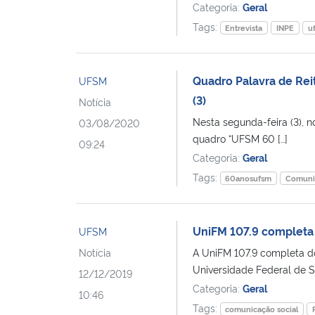
Categoria:
Geral
Tags:
Entrevista
INPE
u
Quadro Palavra de Rei
UFSM
(3)
Notícia
Nesta segunda-feira (3), n
03/08/2020
quadro “UFSM 60 […]
09:24
Categoria:
Geral
Tags:
60anosufsm
Comuni
UniFM 107.9 completa 
UFSM
Notícia
A UniFM 107.9 completa doi
Universidade Federal de Sa
12/12/2019
Categoria:
Geral
10:46
Tags:
comunicação social