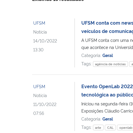
UFSM conta com newsle
UFSM
veículos de comunicaç
Notícia
A UFSM conta com uma nov
14/10/2022
que acontece na Universida
13:30
Categoria:
Geral
Tags:
agência de notícias
Evento OpenLab 2022 
UFSM
tecnológica ao públic
Notícia
Iniciou na segunda-feira 
11/10/2022
Exposições Cláudio Carrico
07:56
Categoria:
Geral
Tags:
arte
CAL
openlab