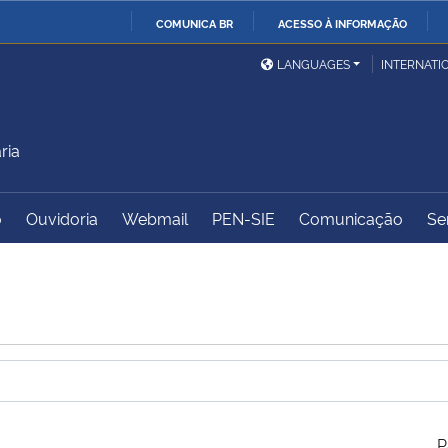
COMUNICA BR
ACESSO À INFORMAÇÃO
Ministério da Defesa
Ministério das Relações
Mini
IR
LANGUAGES
INTERNATI
Exteriores
PARA
O
Ministério da Cidadania
Ministério da Saúde
Mini
CONTEÚDO
ria
o
Ouvidoria
Webmail
PEN-SIE
Comunicação
Se
Ministério do
Controladoria-Geral da
Mini
Desenvolvimento Regional
União
Famí
Hum
Advocacia-Geral da União
Banco Central do Brasil
Plan
P