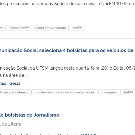
des presenciais no Campus Sede e de casa nova, a Uni FM 107.9 re
sm
Rádio UniFM
Rádio Universidade
UniFM
nicação Social seleciona 4 bolsistas para os veículos de
M
icação Social da UFSM lançou nesta quarta-feira (20) o Edital 05/
s na área de […]
ntes
,
Geral
Bolsas para alunos
coordenadoria de comunicação social
tv campus
UniFM
 bolsistas de Jornalismo
 de 1 item)