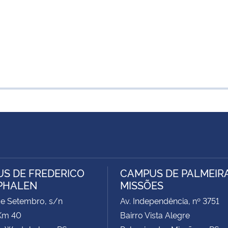
S DE FREDERICO
CAMPUS DE PALMEIR
PHALEN
MISSÕES
de Setembro, s/n
Av. Independência, nº 3751
Km 40
Bairro Vista Alegre