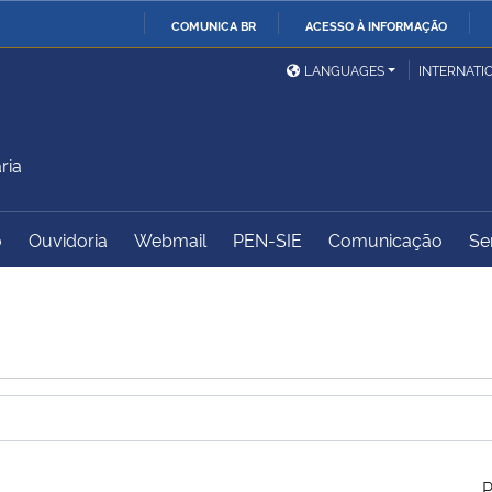
COMUNICA BR
ACESSO À INFORMAÇÃO
Ministério da Defesa
Ministério das Relações
Mini
IR
LANGUAGES
INTERNATI
Exteriores
PARA
O
Ministério da Cidadania
Ministério da Saúde
Mini
CONTEÚDO
ria
o
Ouvidoria
Webmail
PEN-SIE
Comunicação
Se
Ministério do
Controladoria-Geral da
Mini
Desenvolvimento Regional
União
Famí
Hum
Advocacia-Geral da União
Banco Central do Brasil
Plan
P