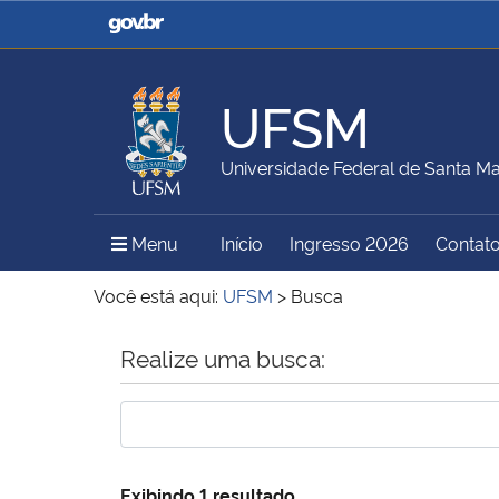
Casa Civil
Ministério da Justiça e
Segurança Pública
UFSM
Ministério da Agricultura,
Ministério da Educação
Universidade Federal de Santa Ma
Pecuária e Abastecimento
Menu Principal do Sítio
Menu
Início
Ingresso 2026
Contat
Ministério do Meio Ambiente
Ministério do Turismo
Você está aqui:
UFSM
>
Busca
Início do conteúdo
Realize uma busca:
Secretaria de Governo
Gabinete de Segurança
Institucional
Exibindo 1 resultado