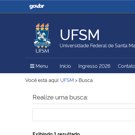
Casa Civil
Ministério da Justiça e
Segurança Pública
UFSM
Ministério da Agricultura,
Ministério da Educação
Universidade Federal de Santa Ma
Pecuária e Abastecimento
Menu Principal do Sítio
Menu
Início
Ingresso 2026
Contat
Ministério do Meio Ambiente
Ministério do Turismo
Você está aqui:
UFSM
>
Busca
Início do conteúdo
Realize uma busca:
Secretaria de Governo
Gabinete de Segurança
Institucional
Exibindo 1 resultado