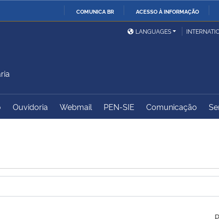
COMUNICA BR
ACESSO À INFORMAÇÃO
Ministério da Defesa
Ministério das Relações
Mini
IR
LANGUAGES
INTERNATI
Exteriores
PARA
O
Ministério da Cidadania
Ministério da Saúde
Mini
CONTEÚDO
ria
o
Ouvidoria
Webmail
PEN-SIE
Comunicação
Se
Ministério do
Controladoria-Geral da
Mini
Desenvolvimento Regional
União
Famí
Hum
Advocacia-Geral da União
Banco Central do Brasil
Plan
P