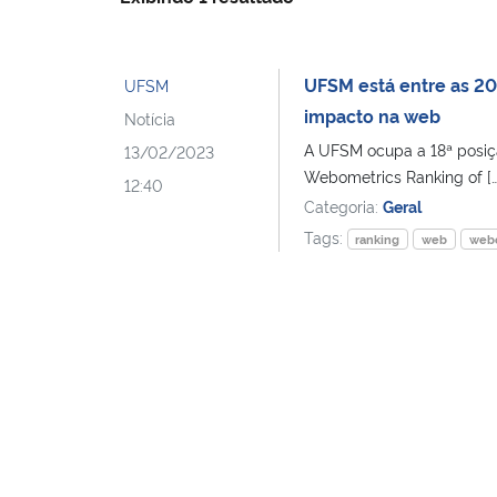
UFSM está entre as 20
UFSM
impacto na web
Notícia
A UFSM ocupa a 18ª posição
13/02/2023
Webometrics Ranking of […
12:40
Categoria:
Geral
Tags:
ranking
web
webo