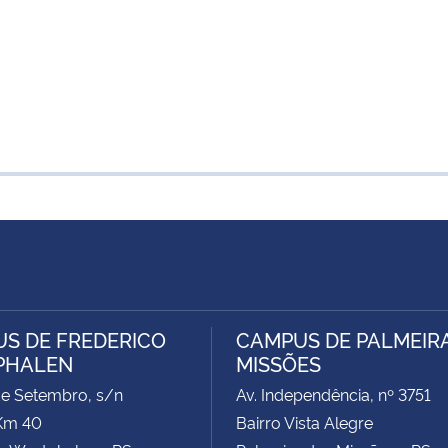
S DE FREDERICO
CAMPUS DE PALMEIR
PHALEN
MISSÕES
de Setembro, s/n
Av. Independência, nº 3751
Km 40
Bairro Vista Alegre