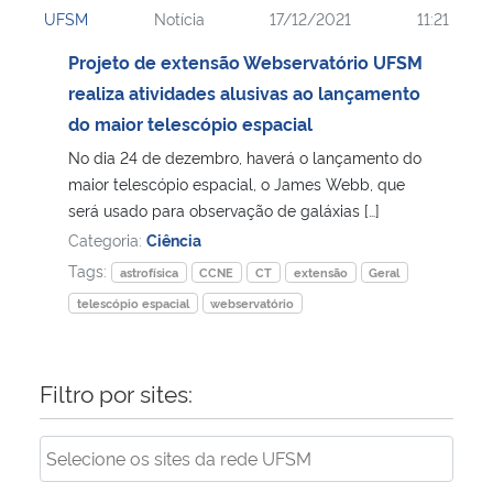
UFSM
Notícia
17/12/2021
11:21
Ministério da Cidadania
Projeto de extensão Webservatório UFSM
Ministério da Saúde
realiza atividades alusivas ao lançamento
do maior telescópio espacial
Ministério de Minas e Energia
No dia 24 de dezembro, haverá o lançamento do
maior telescópio espacial, o James Webb, que
Ministério da Ciência, Tecnologia, Inovações e Comunicações
será usado para observação de galáxias […]
Categoria:
Ciência
Ministério do Meio Ambiente
Tags:
astrofísica
CCNE
CT
extensão
Geral
telescópio espacial
webservatório
Ministério do Turismo
Ministério do Desenvolvimento Regional
Filtro por sites:
Controladoria-Geral da União
Ministério da Mulher, da Família e dos Direitos Humanos