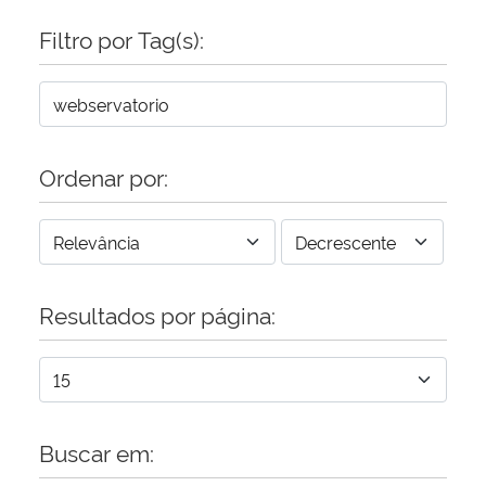
Filtro por Tag(s):
Secretaria-Geral
Secretaria de Governo
Gabinete de Segurança Institucional
Ordenar por:
Advocacia-Geral da União
Banco Central do Brasil
Resultados por página:
Planalto
Buscar em: