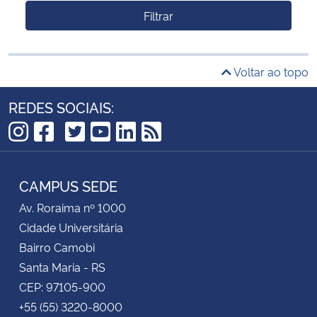
Filtrar
Voltar ao topo
REDES SOCIAIS:
TikTok
Instagram
Facebook
Twitter
YouTube
LinkedIn
RSS
CAMPUS SEDE
Av. Roraima nº 1000
Cidade Universitária
Bairro Camobi
Santa Maria - RS
CEP: 97105-900
+55 (55) 3220-8000