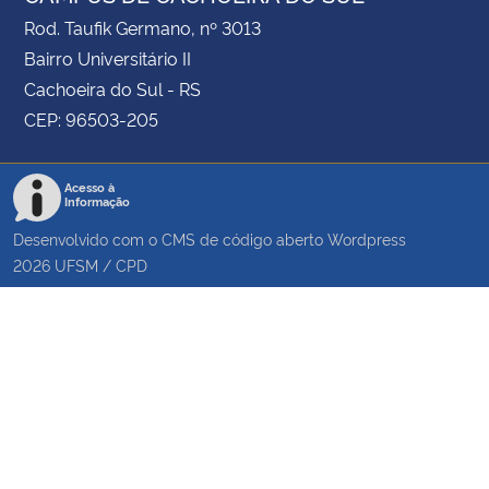
Rod. Taufik Germano, nº 3013
Bairro Universitário II
Cachoeira do Sul - RS
CEP: 96503-205
Acesso à
Informação
Desenvolvido com o CMS de código aberto
Wordpress
2026
UFSM
/
CPD