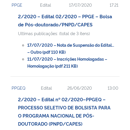
PPGE
Edital
17/07/2020
17:21
Ministério da Cidadania
2/2020 – Edital 02/2020 – PPGE – Bolsa
Ministério da Saúde
de Pós-doutorado/PNPD/CAPES
Ultimas publicações: (total de 3 itens)
Ministério de Minas e Energia
17/07/2020 – Nota de Suspensão do Edital…
Ministério da Ciência, Tecnologia, Inovações e Comunicações
– Outro (pdf 110 KB)
11/07/2020 – Inscrições Homologadas –
Homologação (pdf 211 KB)
Ministério do Meio Ambiente
Ministério do Turismo
PPGEQ
Edital
26/06/2020
13:00
Ministério do Desenvolvimento Regional
2/2020 – Edital nº 02/2020–PPGEQ –
PROCESSO SELETIVO DE BOLSISTA PARA
Controladoria-Geral da União
O PROGRAMA NACIONAL DE PÓS-
DOUTORADO (PNPD/CAPES)
Ministério da Mulher, da Família e dos Direitos Humanos