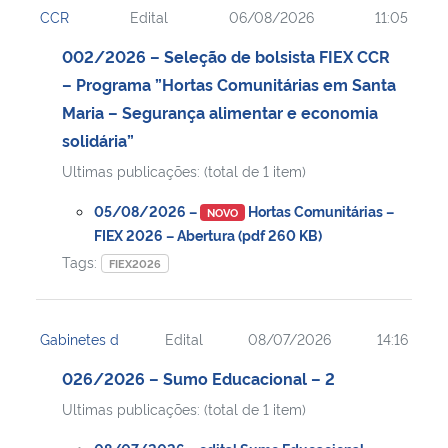
CCR
Edital
06/08/2026
11:05
Ministério da Cidadania
002/2026 – Seleção de bolsista FIEX CCR
Ministério da Saúde
– Programa ”Hortas Comunitárias em Santa
Maria – Segurança alimentar e economia
Ministério de Minas e Energia
solidária”
Ultimas publicações: (total de 1 item)
Ministério da Ciência, Tecnologia, Inovações e Comunicações
05/08/2026 –
Hortas Comunitárias –
NOVO
Ministério do Meio Ambiente
FIEX 2026 – Abertura (pdf 260 KB)
Tags:
FIEX2026
Ministério do Turismo
Ministério do Desenvolvimento Regional
Gabinetes d
Edital
08/07/2026
14:16
026/2026 – Sumo Educacional – 2
Controladoria-Geral da União
Ultimas publicações: (total de 1 item)
Ministério da Mulher, da Família e dos Direitos Humanos