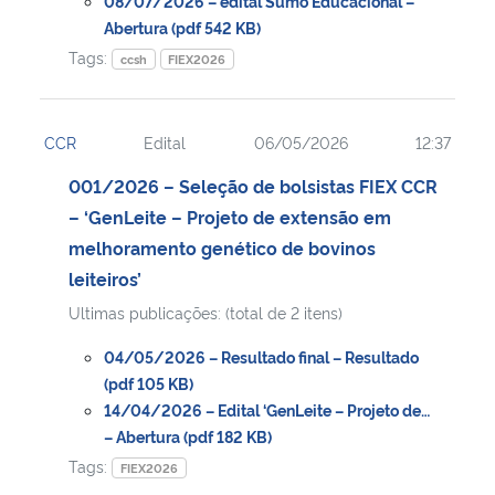
08/07/2026 – edital Sumo Educacional –
Abertura (pdf 542 KB)
Secretaria-Geral
Tags:
ccsh
FIEX2026
Secretaria de Governo
CCR
Edital
06/05/2026
12:37
Gabinete de Segurança Institucional
001/2026 – Seleção de bolsistas FIEX CCR
– ‘GenLeite – Projeto de extensão em
Advocacia-Geral da União
melhoramento genético de bovinos
leiteiros’
Banco Central do Brasil
Ultimas publicações: (total de 2 itens)
Planalto
04/05/2026 – Resultado final – Resultado
(pdf 105 KB)
14/04/2026 – Edital ‘GenLeite – Projeto de…
– Abertura (pdf 182 KB)
Tags:
FIEX2026