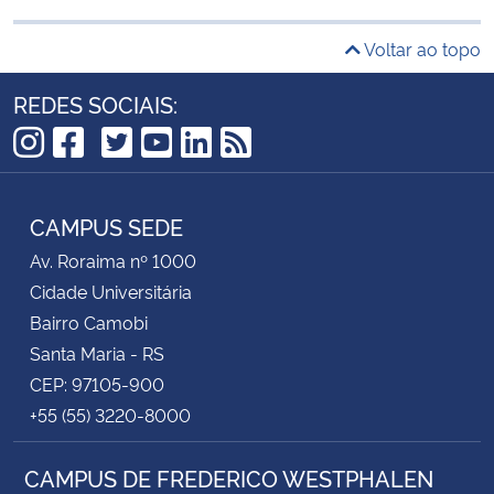
Voltar ao topo
REDES SOCIAIS:
TikTok
Instagram
Facebook
Twitter
YouTube
LinkedIn
RSS
CAMPUS SEDE
Av. Roraima nº 1000
Cidade Universitária
Bairro Camobi
Santa Maria - RS
CEP: 97105-900
+55 (55) 3220-8000
CAMPUS DE FREDERICO WESTPHALEN